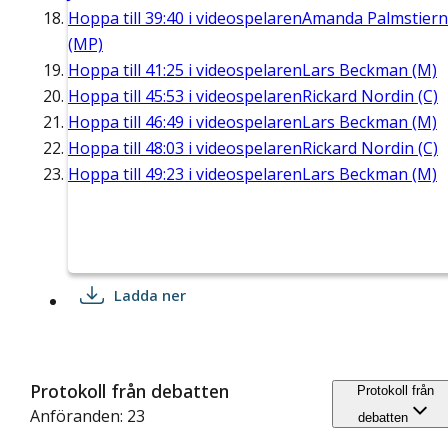
Hoppa till
39:40
i videospelaren
Amanda Palmstier
(MP)
Hoppa till
41:25
i videospelaren
Lars Beckman (M)
Hoppa till
45:53
i videospelaren
Rickard Nordin (C)
Hoppa till
46:49
i videospelaren
Lars Beckman (M)
Hoppa till
48:03
i videospelaren
Rickard Nordin (C)
Hoppa till
49:23
i videospelaren
Lars Beckman (M)
Ladda ner
Protokoll från debatten
Protokoll från
Anföranden: 23
debatten