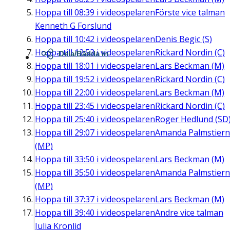
Hoppa till
08:39
i videospelaren
Förste vice talman
Kenneth G Forslund
Hoppa till
10:42
i videospelaren
Denis Begic (S)
Hoppa till
12:53
i videospelaren
Rickard Nordin (C)
Dela/Bädda in
Hoppa till
18:01
i videospelaren
Lars Beckman (M)
Hoppa till
19:52
i videospelaren
Rickard Nordin (C)
Hoppa till
22:00
i videospelaren
Lars Beckman (M)
Hoppa till
23:45
i videospelaren
Rickard Nordin (C)
Hoppa till
25:40
i videospelaren
Roger Hedlund (SD
Hoppa till
29:07
i videospelaren
Amanda Palmstier
(MP)
Hoppa till
33:50
i videospelaren
Lars Beckman (M)
Hoppa till
35:50
i videospelaren
Amanda Palmstier
(MP)
Hoppa till
37:37
i videospelaren
Lars Beckman (M)
Hoppa till
39:40
i videospelaren
Andre vice talman
Julia Kronlid