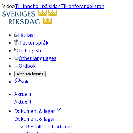
Video
Till innehåll på sidan
Till anförandelistan
Lättläst
Teckenspråk
In English
Other languages
Ordbok
Aktivera lyssna
Sök
Aktuellt
Aktuellt
Dokument & lagar
Dokument & lagar
Beställ och ladda ner