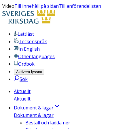
Video
Till innehåll på sidan
Till anförandelistan
Lättläst
Teckenspråk
In English
Other languages
Ordbok
Aktivera lyssna
Sök
Aktuellt
Aktuellt
Dokument & lagar
Dokument & lagar
Beställ och ladda ner