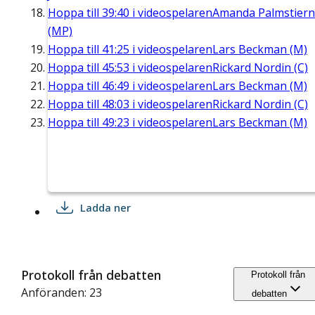
Hoppa till
39:40
i videospelaren
Amanda Palmstier
(MP)
Hoppa till
41:25
i videospelaren
Lars Beckman (M)
Hoppa till
45:53
i videospelaren
Rickard Nordin (C)
Hoppa till
46:49
i videospelaren
Lars Beckman (M)
Hoppa till
48:03
i videospelaren
Rickard Nordin (C)
Hoppa till
49:23
i videospelaren
Lars Beckman (M)
Ladda ner
Protokoll från debatten
Protokoll från
Anföranden: 23
debatten