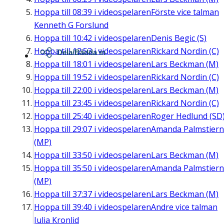
Hoppa till
08:39
i videospelaren
Förste vice talman
Kenneth G Forslund
Hoppa till
10:42
i videospelaren
Denis Begic (S)
Hoppa till
12:53
i videospelaren
Rickard Nordin (C)
Dela/Bädda in
Hoppa till
18:01
i videospelaren
Lars Beckman (M)
Hoppa till
19:52
i videospelaren
Rickard Nordin (C)
Hoppa till
22:00
i videospelaren
Lars Beckman (M)
Hoppa till
23:45
i videospelaren
Rickard Nordin (C)
Hoppa till
25:40
i videospelaren
Roger Hedlund (SD
Hoppa till
29:07
i videospelaren
Amanda Palmstier
(MP)
Hoppa till
33:50
i videospelaren
Lars Beckman (M)
Hoppa till
35:50
i videospelaren
Amanda Palmstier
(MP)
Hoppa till
37:37
i videospelaren
Lars Beckman (M)
Hoppa till
39:40
i videospelaren
Andre vice talman
Julia Kronlid