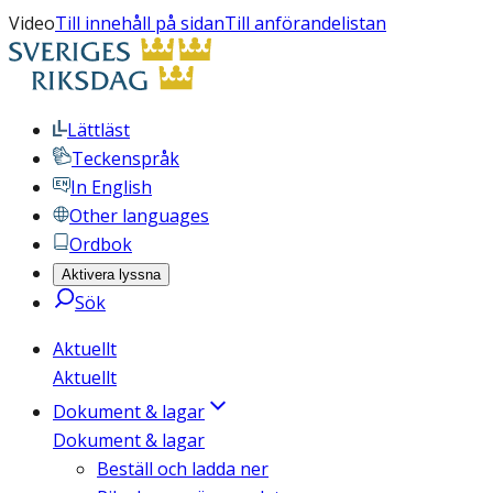
Video
Till innehåll på sidan
Till anförandelistan
Lättläst
Teckenspråk
In English
Other languages
Ordbok
Aktivera lyssna
Sök
Aktuellt
Aktuellt
Dokument & lagar
Dokument & lagar
Beställ och ladda ner