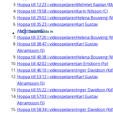
Hoppa till
12:23
i videospelaren
Mehmet Kaplan (M
Hoppa till
19:58
i videospelaren
Karin Nilsson (C)
Hoppa till
29:02
i videospelaren
Helena Bouveng (M
Hoppa till
35:23
i videospelaren
Karl Gustav
Abramsson (S)
Dela/Bädda in
Hoppa till
37:20
i videospelaren
Helena Bouveng (M
Hoppa till
38:47
i videospelaren
Karl Gustav
Abramsson (S)
Hoppa till
40:38
i videospelaren
Helena Bouveng (M
Hoppa till
42:02
i videospelaren
Jan Ertsborn (Fp)
Hoppa till
46:10
i videospelaren
Inger Davidson (Kd
Hoppa till
53:12
i videospelaren
Karl Gustav
Abramsson (S)
Hoppa till
55:22
i videospelaren
Inger Davidson (Kd
Hoppa till
57:03
i videospelaren
Karl Gustav
Abramsson (S)
Hoppa till
58:34
i videospelaren
Inger Davidson (Kd