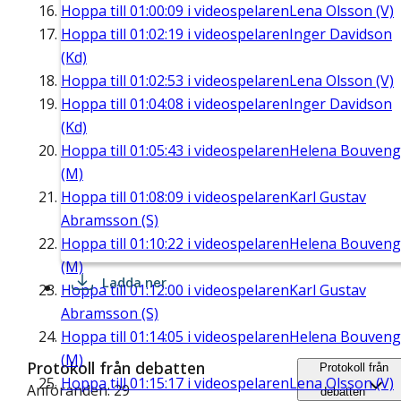
Hoppa till
01:00:09
i videospelaren
Lena Olsson (V)
Hoppa till
01:02:19
i videospelaren
Inger Davidson
(Kd)
Hoppa till
01:02:53
i videospelaren
Lena Olsson (V)
Hoppa till
01:04:08
i videospelaren
Inger Davidson
(Kd)
Hoppa till
01:05:43
i videospelaren
Helena Bouveng
(M)
Hoppa till
01:08:09
i videospelaren
Karl Gustav
Abramsson (S)
Hoppa till
01:10:22
i videospelaren
Helena Bouveng
(M)
Ladda ner
Hoppa till
01:12:00
i videospelaren
Karl Gustav
Abramsson (S)
Hoppa till
01:14:05
i videospelaren
Helena Bouveng
(M)
Protokoll från debatten
Protokoll från
Hoppa till
01:15:17
i videospelaren
Lena Olsson (V)
Anföranden: 29
debatten