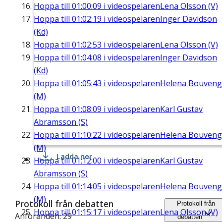
Hoppa till
01:00:09
i videospelaren
Lena Olsson (V)
Hoppa till
01:02:19
i videospelaren
Inger Davidson
(Kd)
Hoppa till
01:02:53
i videospelaren
Lena Olsson (V)
Hoppa till
01:04:08
i videospelaren
Inger Davidson
(Kd)
Hoppa till
01:05:43
i videospelaren
Helena Bouveng
(M)
Hoppa till
01:08:09
i videospelaren
Karl Gustav
Abramsson (S)
Hoppa till
01:10:22
i videospelaren
Helena Bouveng
(M)
Ladda ner
Hoppa till
01:12:00
i videospelaren
Karl Gustav
Abramsson (S)
Hoppa till
01:14:05
i videospelaren
Helena Bouveng
(M)
Protokoll från debatten
Protokoll från
Hoppa till
01:15:17
i videospelaren
Lena Olsson (V)
Anföranden: 29
debatten