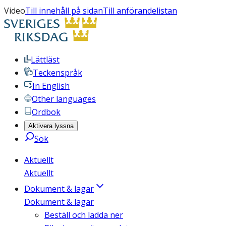
Video
Till innehåll på sidan
Till anförandelistan
Lättläst
Teckenspråk
In English
Other languages
Ordbok
Aktivera lyssna
Sök
Aktuellt
Aktuellt
Dokument & lagar
Dokument & lagar
Beställ och ladda ner