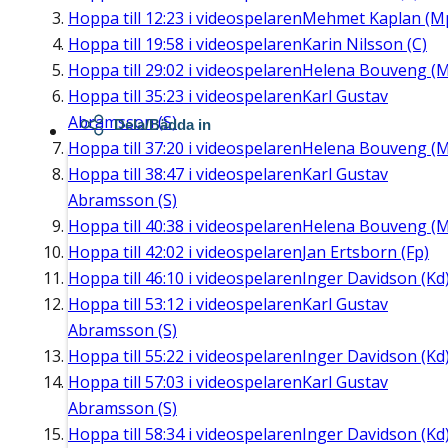
Hoppa till
12:23
i videospelaren
Mehmet Kaplan (M
Hoppa till
19:58
i videospelaren
Karin Nilsson (C)
Hoppa till
29:02
i videospelaren
Helena Bouveng (M
Hoppa till
35:23
i videospelaren
Karl Gustav
Abramsson (S)
Dela/Bädda in
Hoppa till
37:20
i videospelaren
Helena Bouveng (M
Hoppa till
38:47
i videospelaren
Karl Gustav
Abramsson (S)
Hoppa till
40:38
i videospelaren
Helena Bouveng (M
Hoppa till
42:02
i videospelaren
Jan Ertsborn (Fp)
Hoppa till
46:10
i videospelaren
Inger Davidson (Kd
Hoppa till
53:12
i videospelaren
Karl Gustav
Abramsson (S)
Hoppa till
55:22
i videospelaren
Inger Davidson (Kd
Hoppa till
57:03
i videospelaren
Karl Gustav
Abramsson (S)
Hoppa till
58:34
i videospelaren
Inger Davidson (Kd