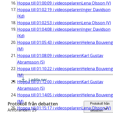
Hoppa till
01:00:09
i videospelaren
Lena Olsson (V)
Hoppa till
01:02:19
i videospelaren
Inger Davidson
(Kd)
Hoppa till
01:02:53
i videospelaren
Lena Olsson (V)
Hoppa till
01:04:08
i videospelaren
Inger Davidson
(Kd)
Hoppa till
01:05:43
i videospelaren
Helena Bouveng
(M)
Hoppa till
01:08:09
i videospelaren
Karl Gustav
Abramsson (S)
Hoppa till
01:10:22
i videospelaren
Helena Bouveng
(M)
Ladda ner
Hoppa till
01:12:00
i videospelaren
Karl Gustav
Abramsson (S)
Hoppa till
01:14:05
i videospelaren
Helena Bouveng
(M)
Protokoll från debatten
Protokoll från
Hoppa till
01:15:17
i videospelaren
Lena Olsson (V)
Anföranden: 29
debatten