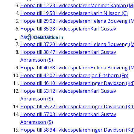
Hoppa till
12:23
i videospelaren
Mehmet Kaplan (M
Hoppa till
19:58
i videospelaren
Karin Nilsson (C)
Hoppa till
29:02
i videospelaren
Helena Bouveng (M
Hoppa till
35:23
i videospelaren
Karl Gustav
Abramsson (S)
Dela/Bädda in
Hoppa till
37:20
i videospelaren
Helena Bouveng (M
Hoppa till
38:47
i videospelaren
Karl Gustav
Abramsson (S)
Hoppa till
40:38
i videospelaren
Helena Bouveng (M
Hoppa till
42:02
i videospelaren
Jan Ertsborn (Fp)
Hoppa till
46:10
i videospelaren
Inger Davidson (Kd
Hoppa till
53:12
i videospelaren
Karl Gustav
Abramsson (S)
Hoppa till
55:22
i videospelaren
Inger Davidson (Kd
Hoppa till
57:03
i videospelaren
Karl Gustav
Abramsson (S)
Hoppa till
58:34
i videospelaren
Inger Davidson (Kd