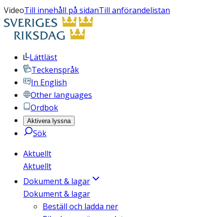
Video
Till innehåll på sidan
Till anförandelistan
Lättläst
Teckenspråk
In English
Other languages
Ordbok
Aktivera lyssna
Sök
Aktuellt
Aktuellt
Dokument & lagar
Dokument & lagar
Beställ och ladda ner