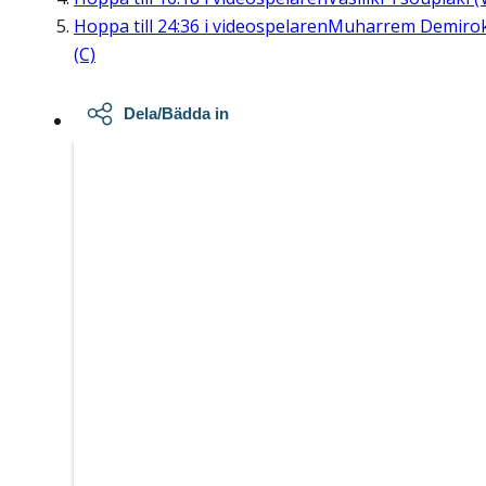
Hoppa till
24:36
i videospelaren
Muharrem Demiro
(C)
Dela/Bädda in