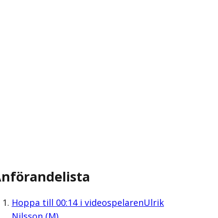
nförandelista
Hoppa till
00:14
i videospelaren
Ulrik
Nilsson (M)