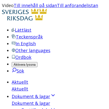
Video
Till innehåll på sidan
Till anförandelistan
Lättläst
Teckenspråk
In English
Other languages
Ordbok
Aktivera lyssna
Sök
Aktuellt
Aktuellt
Dokument & lagar
Dokument & lagar