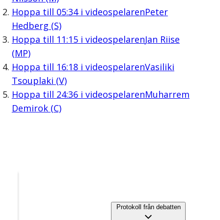
Hoppa till
05:34
i videospelaren
Peter
Hedberg (S)
Hoppa till
11:15
i videospelaren
Jan Riise
(MP)
Hoppa till
16:18
i videospelaren
Vasiliki
Tsouplaki (V)
Hoppa till
24:36
i videospelaren
Muharrem
Demirok (C)
Protokoll från debatten