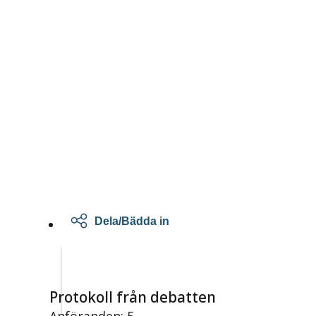
Dela/Bädda in
Protokoll från debatten
Anföranden: 5