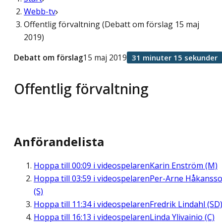
Webb-tv
Offentlig förvaltning (Debatt om förslag 15 maj
2019)
Debatt om förslag
15 maj 2019
31 minuter 15 sekunder
Offentlig förvaltning
Anförandelista
Hoppa till
00:09
i videospelaren
Karin Enström (M)
Hoppa till
03:59
i videospelaren
Per-Arne Håkanss
(S)
Hoppa till
11:34
i videospelaren
Fredrik Lindahl (SD
Hoppa till
16:13
i videospelaren
Linda Ylivainio (C)