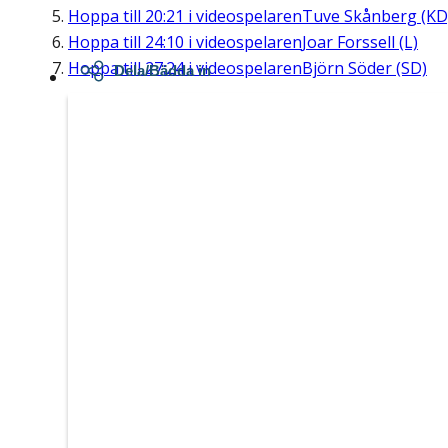
Hoppa till
20:21
i videospelaren
Tuve Skånberg (KD
Hoppa till
24:10
i videospelaren
Joar Forssell (L)
Hoppa till
27:24
i videospelaren
Björn Söder (SD)
Dela/Bädda in