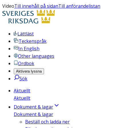
Video
Till innehåll på sidan
Till anförandelistan
Lättläst
Teckenspråk
In English
Other languages
Ordbok
Aktivera lyssna
Sök
Aktuellt
Aktuellt
Dokument & lagar
Dokument & lagar
Beställ och ladda ner