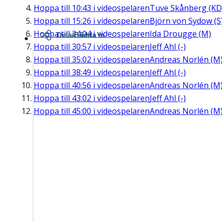
Hoppa till
10:43
i videospelaren
Tuve Skånberg (KD
Hoppa till
15:26
i videospelaren
Björn von Sydow (S
Hoppa till
24:04
i videospelaren
Ida Drougge (M)
Dela/Bädda in
Hoppa till
30:57
i videospelaren
Jeff Ahl (-)
Hoppa till
35:02
i videospelaren
Andreas Norlén (M
Hoppa till
38:49
i videospelaren
Jeff Ahl (-)
Hoppa till
40:56
i videospelaren
Andreas Norlén (M
Hoppa till
43:02
i videospelaren
Jeff Ahl (-)
Hoppa till
45:00
i videospelaren
Andreas Norlén (M