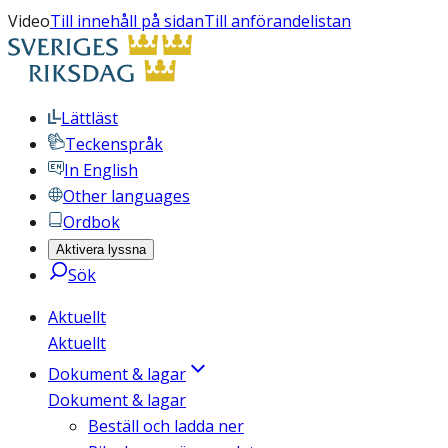
Video
Till innehåll på sidan
Till anförandelistan
Lättläst
Teckenspråk
In English
Other languages
Ordbok
Aktivera lyssna
Sök
Aktuellt
Aktuellt
Dokument & lagar
Dokument & lagar
Beställ och ladda ner