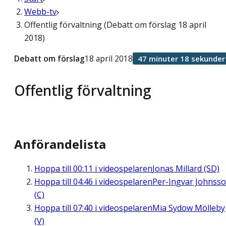
Webb-tv
Offentlig förvaltning (Debatt om förslag 18 april
2018)
Debatt om förslag
18 april 2018
47 minuter 18 sekunder
Offentlig förvaltning
Anförandelista
Hoppa till
00:11
i videospelaren
Jonas Millard (SD)
Hoppa till
04:46
i videospelaren
Per-Ingvar Johnss
(C)
Hoppa till
07:40
i videospelaren
Mia Sydow Mölleby
(V)