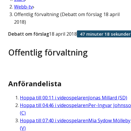
Webb-tv
Offentlig förvaltning (Debatt om förslag 18 april
2018)
Debatt om förslag
18 april 2018
47 minuter 18 sekunder
Offentlig förvaltning
Anförandelista
Hoppa till
00:11
i videospelaren
Jonas Millard (SD)
Hoppa till
04:46
i videospelaren
Per-Ingvar Johnss
(C)
Hoppa till
07:40
i videospelaren
Mia Sydow Mölleby
(V)