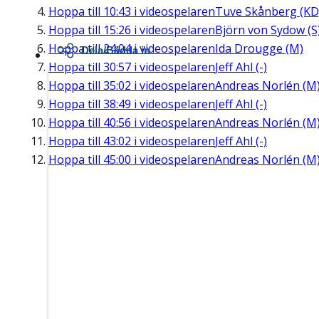
Hoppa till
10:43
i videospelaren
Tuve Skånberg (KD
Hoppa till
15:26
i videospelaren
Björn von Sydow (S
Hoppa till
24:04
i videospelaren
Ida Drougge (M)
Dela/Bädda in
Hoppa till
30:57
i videospelaren
Jeff Ahl (-)
Hoppa till
35:02
i videospelaren
Andreas Norlén (M
Hoppa till
38:49
i videospelaren
Jeff Ahl (-)
Hoppa till
40:56
i videospelaren
Andreas Norlén (M
Hoppa till
43:02
i videospelaren
Jeff Ahl (-)
Hoppa till
45:00
i videospelaren
Andreas Norlén (M