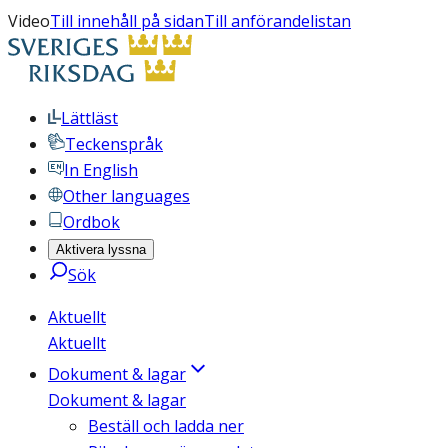
Video
Till innehåll på sidan
Till anförandelistan
Lättläst
Teckenspråk
In English
Other languages
Ordbok
Aktivera lyssna
Sök
Aktuellt
Aktuellt
Dokument & lagar
Dokument & lagar
Beställ och ladda ner