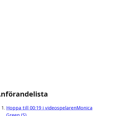
nförandelista
Hoppa till
00:19
i videospelaren
Monica
Green (S)