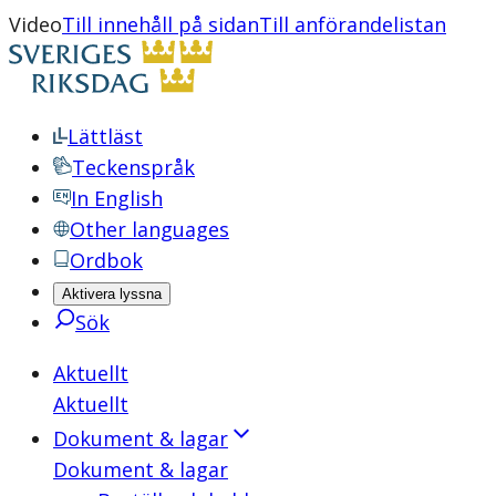
Video
Till innehåll på sidan
Till anförandelistan
Lättläst
Teckenspråk
In English
Other languages
Ordbok
Aktivera lyssna
Sök
Aktuellt
Aktuellt
Dokument & lagar
Dokument & lagar