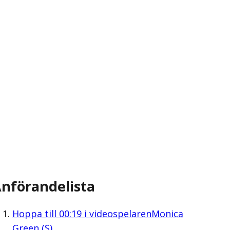
nförandelista
Hoppa till
00:19
i videospelaren
Monica
Green (S)