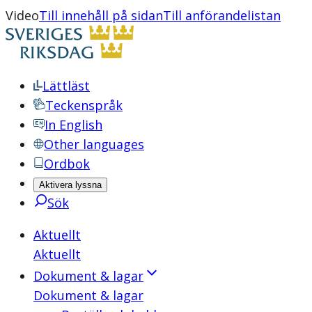
Video
Till innehåll på sidan
Till anförandelistan
Lättläst
Teckenspråk
In English
Other languages
Ordbok
Aktivera lyssna
Sök
Aktuellt
Aktuellt
Dokument & lagar
Dokument & lagar