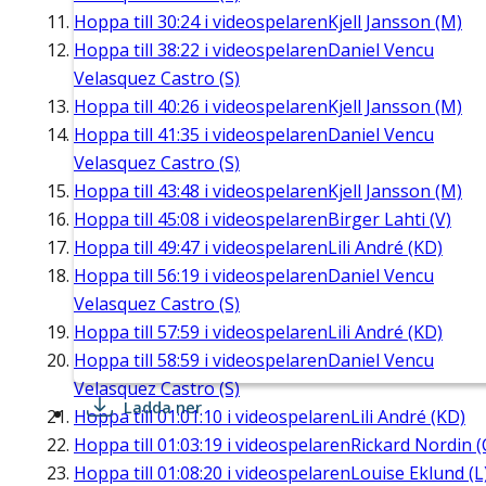
Hoppa till
30:24
i videospelaren
Kjell Jansson (M)
Hoppa till
38:22
i videospelaren
Daniel Vencu
Velasquez Castro (S)
Hoppa till
40:26
i videospelaren
Kjell Jansson (M)
Hoppa till
41:35
i videospelaren
Daniel Vencu
Velasquez Castro (S)
Hoppa till
43:48
i videospelaren
Kjell Jansson (M)
Hoppa till
45:08
i videospelaren
Birger Lahti (V)
Hoppa till
49:47
i videospelaren
Lili André (KD)
Hoppa till
56:19
i videospelaren
Daniel Vencu
Velasquez Castro (S)
Hoppa till
57:59
i videospelaren
Lili André (KD)
Hoppa till
58:59
i videospelaren
Daniel Vencu
Velasquez Castro (S)
Ladda ner
Hoppa till
01:01:10
i videospelaren
Lili André (KD)
Hoppa till
01:03:19
i videospelaren
Rickard Nordin (
Hoppa till
01:08:20
i videospelaren
Louise Eklund (L