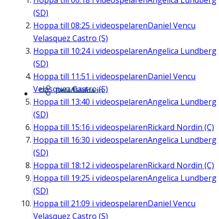
Hoppa till
00:18
i videospelaren
Angelica Lundberg
(SD)
Hoppa till
08:25
i videospelaren
Daniel Vencu
Velasquez Castro (S)
Hoppa till
10:24
i videospelaren
Angelica Lundberg
(SD)
Hoppa till
11:51
i videospelaren
Daniel Vencu
Velasquez Castro (S)
Dela/Bädda in
Hoppa till
13:40
i videospelaren
Angelica Lundberg
(SD)
Hoppa till
15:16
i videospelaren
Rickard Nordin (C)
Hoppa till
16:30
i videospelaren
Angelica Lundberg
(SD)
Hoppa till
18:12
i videospelaren
Rickard Nordin (C)
Hoppa till
19:25
i videospelaren
Angelica Lundberg
(SD)
Hoppa till
21:09
i videospelaren
Daniel Vencu
Velasquez Castro (S)