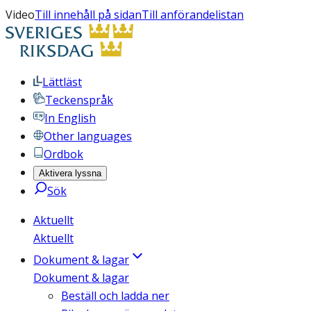
Video
Till innehåll på sidan
Till anförandelistan
Lättläst
Teckenspråk
In English
Other languages
Ordbok
Aktivera lyssna
Sök
Aktuellt
Aktuellt
Dokument & lagar
Dokument & lagar
Beställ och ladda ner