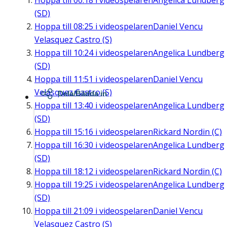
Hoppa till
00:18
i videospelaren
Angelica Lundberg
(SD)
Hoppa till
08:25
i videospelaren
Daniel Vencu
Velasquez Castro (S)
Hoppa till
10:24
i videospelaren
Angelica Lundberg
(SD)
Hoppa till
11:51
i videospelaren
Daniel Vencu
Velasquez Castro (S)
Dela/Bädda in
Hoppa till
13:40
i videospelaren
Angelica Lundberg
(SD)
Hoppa till
15:16
i videospelaren
Rickard Nordin (C)
Hoppa till
16:30
i videospelaren
Angelica Lundberg
(SD)
Hoppa till
18:12
i videospelaren
Rickard Nordin (C)
Hoppa till
19:25
i videospelaren
Angelica Lundberg
(SD)
Hoppa till
21:09
i videospelaren
Daniel Vencu
Velasquez Castro (S)