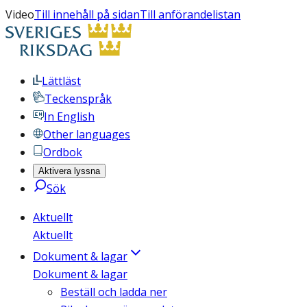
Video
Till innehåll på sidan
Till anförandelistan
Lättläst
Teckenspråk
In English
Other languages
Ordbok
Aktivera lyssna
Sök
Aktuellt
Aktuellt
Dokument & lagar
Dokument & lagar
Beställ och ladda ner