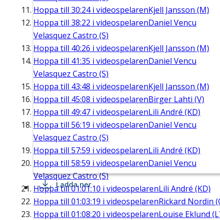
Hoppa till
30:24
i videospelaren
Kjell Jansson (M)
Hoppa till
38:22
i videospelaren
Daniel Vencu
Velasquez Castro (S)
Hoppa till
40:26
i videospelaren
Kjell Jansson (M)
Hoppa till
41:35
i videospelaren
Daniel Vencu
Velasquez Castro (S)
Hoppa till
43:48
i videospelaren
Kjell Jansson (M)
Hoppa till
45:08
i videospelaren
Birger Lahti (V)
Hoppa till
49:47
i videospelaren
Lili André (KD)
Hoppa till
56:19
i videospelaren
Daniel Vencu
Velasquez Castro (S)
Hoppa till
57:59
i videospelaren
Lili André (KD)
Hoppa till
58:59
i videospelaren
Daniel Vencu
Velasquez Castro (S)
Ladda ner
Hoppa till
01:01:10
i videospelaren
Lili André (KD)
Hoppa till
01:03:19
i videospelaren
Rickard Nordin (
Hoppa till
01:08:20
i videospelaren
Louise Eklund (L