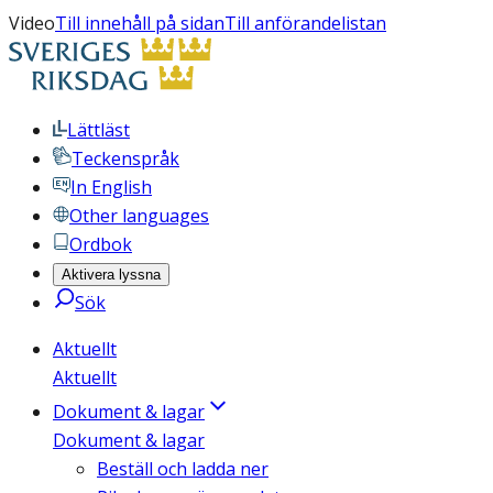
Video
Till innehåll på sidan
Till anförandelistan
Lättläst
Teckenspråk
In English
Other languages
Ordbok
Aktivera lyssna
Sök
Aktuellt
Aktuellt
Dokument & lagar
Dokument & lagar
Beställ och ladda ner