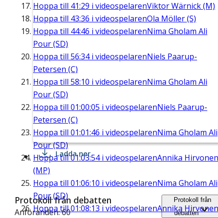
Hoppa till
41:29
i videospelaren
Viktor Wärnick (M)
Hoppa till
43:36
i videospelaren
Ola Möller (S)
Hoppa till
44:46
i videospelaren
Nima Gholam Ali
Pour (SD)
Hoppa till
56:34
i videospelaren
Niels Paarup-
Petersen (C)
Hoppa till
58:10
i videospelaren
Nima Gholam Ali
Pour (SD)
Hoppa till
01:00:05
i videospelaren
Niels Paarup-
Petersen (C)
Hoppa till
01:01:46
i videospelaren
Nima Gholam Ali
Pour (SD)
Ladda ner
Hoppa till
01:03:54
i videospelaren
Annika Hirvone
(MP)
Hoppa till
01:06:10
i videospelaren
Nima Gholam Ali
Pour (SD)
Protokoll från debatten
Protokoll från
Hoppa till
01:08:13
i videospelaren
Annika Hirvone
Anföranden: 60
debatten