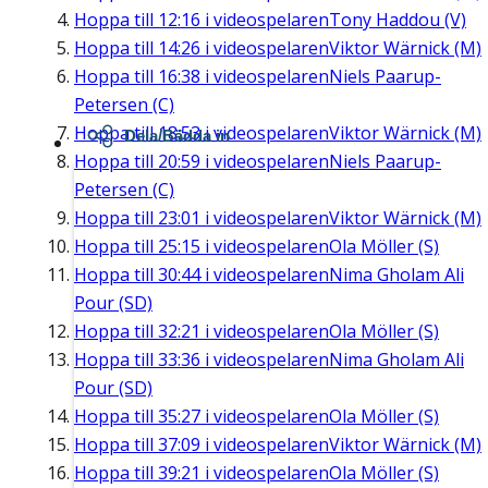
Hoppa till
12:16
i videospelaren
Tony Haddou (V)
Hoppa till
14:26
i videospelaren
Viktor Wärnick (M)
Hoppa till
16:38
i videospelaren
Niels Paarup-
Petersen (C)
Hoppa till
18:53
i videospelaren
Viktor Wärnick (M)
Dela/Bädda in
Hoppa till
20:59
i videospelaren
Niels Paarup-
Petersen (C)
Hoppa till
23:01
i videospelaren
Viktor Wärnick (M)
Hoppa till
25:15
i videospelaren
Ola Möller (S)
Hoppa till
30:44
i videospelaren
Nima Gholam Ali
Pour (SD)
Hoppa till
32:21
i videospelaren
Ola Möller (S)
Hoppa till
33:36
i videospelaren
Nima Gholam Ali
Pour (SD)
Hoppa till
35:27
i videospelaren
Ola Möller (S)
Hoppa till
37:09
i videospelaren
Viktor Wärnick (M)
Hoppa till
39:21
i videospelaren
Ola Möller (S)