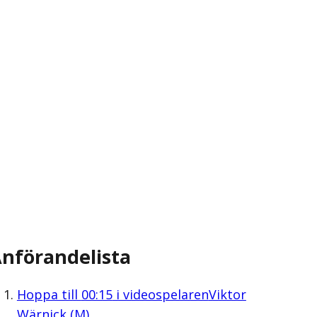
nförandelista
Hoppa till
00:15
i videospelaren
Viktor
Wärnick (M)