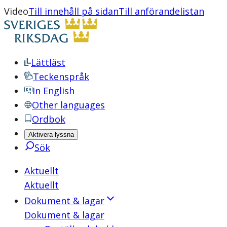
Video
Till innehåll på sidan
Till anförandelistan
Lättläst
Teckenspråk
In English
Other languages
Ordbok
Aktivera lyssna
Sök
Aktuellt
Aktuellt
Dokument & lagar
Dokument & lagar