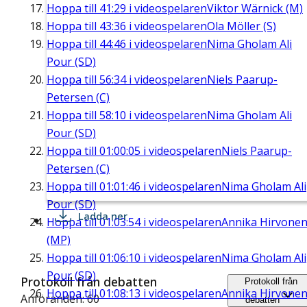
Hoppa till
41:29
i videospelaren
Viktor Wärnick (M)
Hoppa till
43:36
i videospelaren
Ola Möller (S)
Hoppa till
44:46
i videospelaren
Nima Gholam Ali
Pour (SD)
Hoppa till
56:34
i videospelaren
Niels Paarup-
Petersen (C)
Hoppa till
58:10
i videospelaren
Nima Gholam Ali
Pour (SD)
Hoppa till
01:00:05
i videospelaren
Niels Paarup-
Petersen (C)
Hoppa till
01:01:46
i videospelaren
Nima Gholam Ali
Pour (SD)
Ladda ner
Hoppa till
01:03:54
i videospelaren
Annika Hirvone
(MP)
Hoppa till
01:06:10
i videospelaren
Nima Gholam Ali
Pour (SD)
Protokoll från debatten
Protokoll från
Hoppa till
01:08:13
i videospelaren
Annika Hirvone
Anföranden: 60
debatten