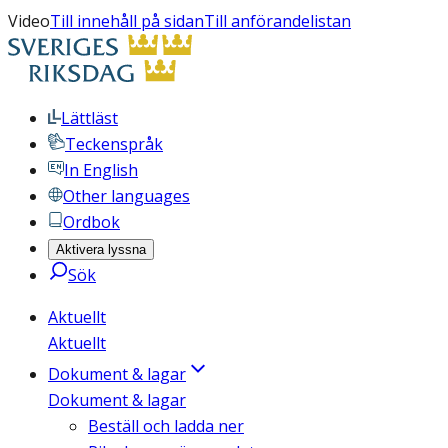
Video
Till innehåll på sidan
Till anförandelistan
Lättläst
Teckenspråk
In English
Other languages
Ordbok
Aktivera lyssna
Sök
Aktuellt
Aktuellt
Dokument & lagar
Dokument & lagar
Beställ och ladda ner