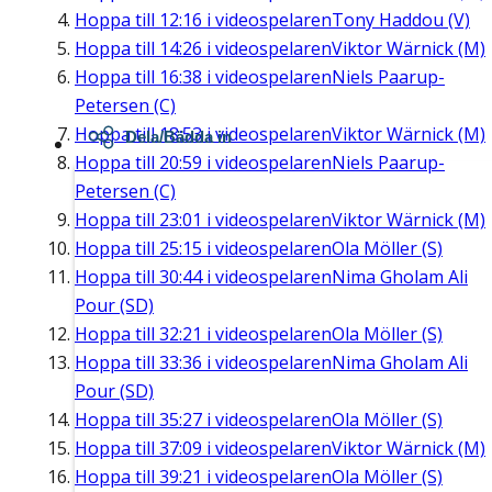
Hoppa till
12:16
i videospelaren
Tony Haddou (V)
Hoppa till
14:26
i videospelaren
Viktor Wärnick (M)
Hoppa till
16:38
i videospelaren
Niels Paarup-
Petersen (C)
Hoppa till
18:53
i videospelaren
Viktor Wärnick (M)
Dela/Bädda in
Hoppa till
20:59
i videospelaren
Niels Paarup-
Petersen (C)
Hoppa till
23:01
i videospelaren
Viktor Wärnick (M)
Hoppa till
25:15
i videospelaren
Ola Möller (S)
Hoppa till
30:44
i videospelaren
Nima Gholam Ali
Pour (SD)
Hoppa till
32:21
i videospelaren
Ola Möller (S)
Hoppa till
33:36
i videospelaren
Nima Gholam Ali
Pour (SD)
Hoppa till
35:27
i videospelaren
Ola Möller (S)
Hoppa till
37:09
i videospelaren
Viktor Wärnick (M)
Hoppa till
39:21
i videospelaren
Ola Möller (S)