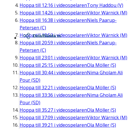
Hoppa till
12:16
i videospelaren
Tony Haddou (V)
Hoppa till
14:26
i videospelaren
Viktor Wärnick (M)
Hoppa till
16:38
i videospelaren
Niels Paarup-
Petersen (C)
Hoppa till
18:53
i videospelaren
Viktor Wärnick (M)
Dela/Bädda in
Hoppa till
20:59
i videospelaren
Niels Paarup-
Petersen (C)
Hoppa till
23:01
i videospelaren
Viktor Wärnick (M)
Hoppa till
25:15
i videospelaren
Ola Möller (S)
Hoppa till
30:44
i videospelaren
Nima Gholam Ali
Pour (SD)
Hoppa till
32:21
i videospelaren
Ola Möller (S)
Hoppa till
33:36
i videospelaren
Nima Gholam Ali
Pour (SD)
Hoppa till
35:27
i videospelaren
Ola Möller (S)
Hoppa till
37:09
i videospelaren
Viktor Wärnick (M)
Hoppa till
39:21
i videospelaren
Ola Möller (S)