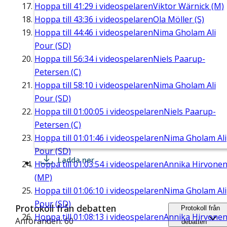
Hoppa till
41:29
i videospelaren
Viktor Wärnick (M)
Hoppa till
43:36
i videospelaren
Ola Möller (S)
Hoppa till
44:46
i videospelaren
Nima Gholam Ali
Pour (SD)
Hoppa till
56:34
i videospelaren
Niels Paarup-
Petersen (C)
Hoppa till
58:10
i videospelaren
Nima Gholam Ali
Pour (SD)
Hoppa till
01:00:05
i videospelaren
Niels Paarup-
Petersen (C)
Hoppa till
01:01:46
i videospelaren
Nima Gholam Ali
Pour (SD)
Ladda ner
Hoppa till
01:03:54
i videospelaren
Annika Hirvone
(MP)
Hoppa till
01:06:10
i videospelaren
Nima Gholam Ali
Pour (SD)
Protokoll från debatten
Protokoll från
Hoppa till
01:08:13
i videospelaren
Annika Hirvone
Anföranden: 60
debatten