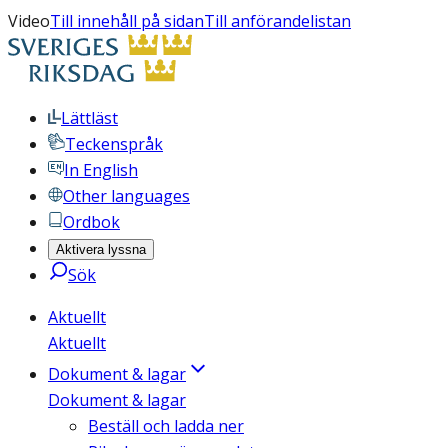
Video
Till innehåll på sidan
Till anförandelistan
Lättläst
Teckenspråk
In English
Other languages
Ordbok
Aktivera lyssna
Sök
Aktuellt
Aktuellt
Dokument & lagar
Dokument & lagar
Beställ och ladda ner