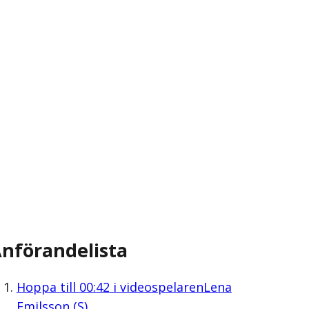
nförandelista
Hoppa till
00:42
i videospelaren
Lena
Emilsson (S)