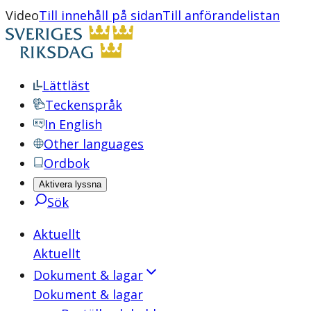
Video
Till innehåll på sidan
Till anförandelistan
Lättläst
Teckenspråk
In English
Other languages
Ordbok
Aktivera lyssna
Sök
Aktuellt
Aktuellt
Dokument & lagar
Dokument & lagar