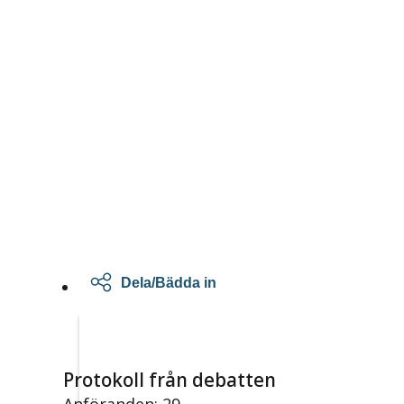
Dela/Bädda in
Protokoll från debatten
Anföranden: 29