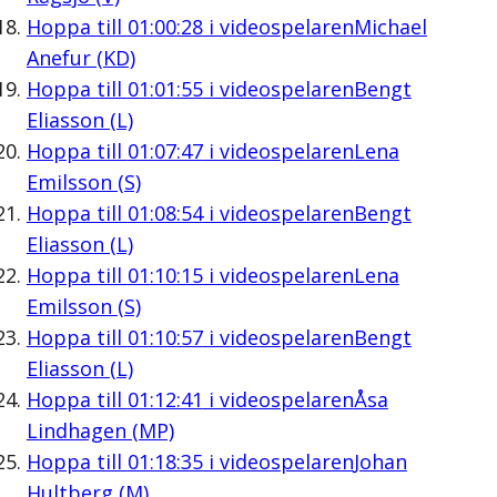
Hoppa till
01:00:28
i videospelaren
Michael
Anefur (KD)
Hoppa till
01:01:55
i videospelaren
Bengt
Eliasson (L)
Hoppa till
01:07:47
i videospelaren
Lena
Emilsson (S)
Hoppa till
01:08:54
i videospelaren
Bengt
Eliasson (L)
Hoppa till
01:10:15
i videospelaren
Lena
Emilsson (S)
Hoppa till
01:10:57
i videospelaren
Bengt
Eliasson (L)
Hoppa till
01:12:41
i videospelaren
Åsa
Lindhagen (MP)
Hoppa till
01:18:35
i videospelaren
Johan
Hultberg (M)