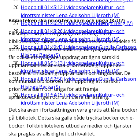
Hoppa till
01:45:12
i videospelaren
Kultur- och
idrottsminister Lena Adelsohn Liljeroth (M)
Biblioteken ska prioritera barn och unga (KrU2)
Hoppa till
01:46:29
i videospelaren
Bengt Berg (V)
Hoppa till
01:48:26
i videospelaren
Kultur- och
Riksdagen sa ja till regeringens förslag till ny
idrottsminister Lena Adelsohn Liljeroth (M)
bibliotekslag. Bland annat ska bibliotekens betydelse fö
Hoppa till
01:49:43
i videospelaren
Gunilla Carlsson 
att främja litteraturens ställning bli tydligare. Biblioteke
Hisings Backa (S)
får också ett tydligare uppdrag att ägna särskild
Hoppa till
01:51:13
i videospelaren
Kultur- och
uppmärksamhet åt vissa prioriterade grupper av
idrottsminister Lena Adelsohn Liljeroth (M)
besökare. En sådan grupp är barn och ungdomar. De
Hoppa till
01:52:50
i videospelaren
Gunilla Carlsson 
kommunala biblioteken får i uppdrag att särskilt
Hisings Backa (S)
prioritera barn och unga för att främja
Hoppa till
01:54:15
i videospelaren
Kultur- och
språkutvecklingen och stimulera till läsning.
idrottsminister Lena Adelsohn Liljeroth (M)
Det ska även i fortsättningen vara gratis att låna böcke
på bibliotek. Detta ska gälla både tryckta böcker och e-
böcker. Folkbibliotekens utbud av medier och tjänster
ska präglas av allsidighet och kvalitet.