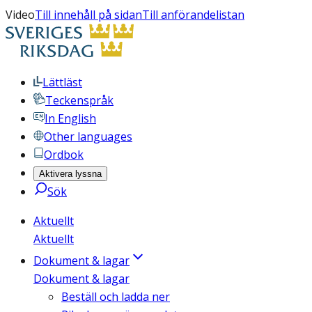
Video
Till innehåll på sidan
Till anförandelistan
Lättläst
Teckenspråk
In English
Other languages
Ordbok
Aktivera lyssna
Sök
Aktuellt
Aktuellt
Dokument & lagar
Dokument & lagar
Beställ och ladda ner