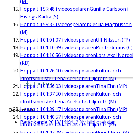
(M)
Hoppa till
57:48
i videospelaren
Gunilla Carlsson i
Hisings Backa (S)
Hoppa till
59:33
i videospelaren
Cecilia Magnusson
(M)
Hoppa till
01:01:07
i videospelaren
Ulf Nilsson (FP)
Hoppa till
01:10:39
i videospelaren
Per Lodenius (C)
Hoppa till
01:16:56
i videospelaren
Lars-Axel Nordel
(KD)
Hoppa till
01:26:10
i videospelaren
Kultur- och
idrottsminister Lena Adelsohn Liljeroth (M)
Ladda ner
Hoppa till
01:36:03
i videospelaren
Tina Ehn (MP)
Hoppa till
01:37:50
i videospelaren
Kultur- och
idrottsminister Lena Adelsohn Liljeroth (M)
Hoppa till
01:39:17
i videospelaren
Tina Ehn (MP)
Dokument
Hoppa till
01:40:57
i videospelaren
Kultur- och
Betänkande 2013/14:KrU2 Ny bibliotekslag
idrottsminister Lena Adelsohn Liljeroth (M)
Hoppa till
01:43:08
i videospelaren
Bengt Berg (V)