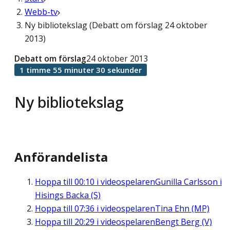
Webb-tv
Ny bibliotekslag (Debatt om förslag 24 oktober
2013)
Debatt om förslag
24 oktober 2013
1 timme 55 minuter 30 sekunder
Ny bibliotekslag
Anförandelista
Hoppa till
00:10
i videospelaren
Gunilla Carlsson i
Hisings Backa (S)
Hoppa till
07:36
i videospelaren
Tina Ehn (MP)
Hoppa till
20:29
i videospelaren
Bengt Berg (V)