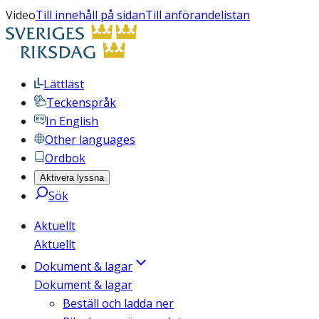
Video
Till innehåll på sidan
Till anförandelistan
Lättläst
Teckenspråk
In English
Other languages
Ordbok
Aktivera lyssna
Sök
Aktuellt
Aktuellt
Dokument & lagar
Dokument & lagar
Beställ och ladda ner