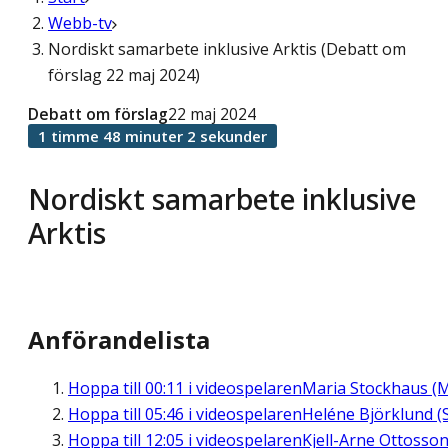
Webb-tv
Nordiskt samarbete inklusive Arktis (Debatt om
förslag 22 maj 2024)
Debatt om förslag
22 maj 2024
1 timme 48 minuter 2 sekunder
Nordiskt samarbete inklusive
Arktis
Anförandelista
Hoppa till
00:11
i videospelaren
Maria Stockhaus (
Hoppa till
05:46
i videospelaren
Heléne Björklund (
Hoppa till
12:05
i videospelaren
Kjell-Arne Ottosso