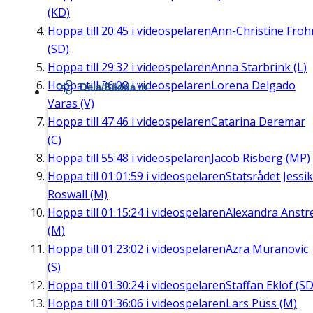
(KD)
Hoppa till
20:45
i videospelaren
Ann-Christine Fro
(SD)
Hoppa till
29:32
i videospelaren
Anna Starbrink (L)
Hoppa till
36:08
i videospelaren
Lorena Delgado
Dela/Bädda in
Varas (V)
Hoppa till
47:46
i videospelaren
Catarina Deremar
(C)
Hoppa till
55:48
i videospelaren
Jacob Risberg (MP)
Hoppa till
01:01:59
i videospelaren
Statsrådet Jessi
Roswall (M)
Hoppa till
01:15:24
i videospelaren
Alexandra Anstre
(M)
Hoppa till
01:23:02
i videospelaren
Azra Muranovic
(S)
Hoppa till
01:30:24
i videospelaren
Staffan Eklöf (SD
Hoppa till
01:36:06
i videospelaren
Lars Püss (M)