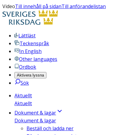
Video
Till innehåll på sidan
Till anförandelistan
Lättläst
Teckenspråk
In English
Other languages
Ordbok
Aktivera lyssna
Sök
Aktuellt
Aktuellt
Dokument & lagar
Dokument & lagar
Beställ och ladda ner