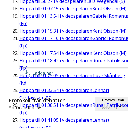
Hoppa till
58:27
i videospelaren
Lars Wegendal (S)
Hoppa till
01:07:15
i videospelaren
Kent Olsson (M)
Hoppa till
01:13:54
i videospelaren
Gabriel Romanu
(Fp)
Hoppa till
01:15:31
i videospelaren
Kent Olsson (M)
Hoppa till
01:17:16
i videospelaren
Gabriel Romanu
(Fp)
Hoppa till
01:17:54
i videospelaren
Kent Olsson (M)
Hoppa till
01:18:42
i videospelaren
Runar Patriksso
(Fp)
Ladda ner
Hoppa till
01:25:05
i videospelaren
Tuve Skånberg
(Kd)
Hoppa till
01:33:54
i videospelaren
Lennart
Gustavsson (V)
Protokoll från debatten
Protokoll från
Hoppa till
01:38:51
i videospelaren
Runar Patriksso
Anföranden: 58
debatten
(Fp)
Hoppa till
01:41:05
i videospelaren
Lennart
Gustavsson (V)