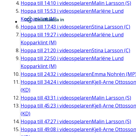
Hoppa till
14:10
i videospelaren
Malin Larsson (S)
Hoppa till
15:53
i videospelaren
Marléne Lund
Kopparklint (M)
Dela/Bädda in
Hoppa till
17:43
i videospelaren
Stina Larsson (C)
Hoppa till
19:27
i videospelaren
Marléne Lund
Kopparklint (M)
Hoppa till
21:20
i videospelaren
Stina Larsson (C)
Hoppa till
22:50
i videospelaren
Marléne Lund
Kopparklint (M)
Hoppa till
24:32
i videospelaren
Emma Nohrén (MP
Hoppa till
34:24
i videospelaren
Kjell-Arne Ottosso
(KD)
Hoppa till
43:31
i videospelaren
Malin Larsson (S)
Hoppa till
45:23
i videospelaren
Kjell-Arne Ottosso
(KD)
Hoppa till
47:27
i videospelaren
Malin Larsson (S)
Hoppa till
49:08
i videospelaren
Kjell-Arne Ottosso