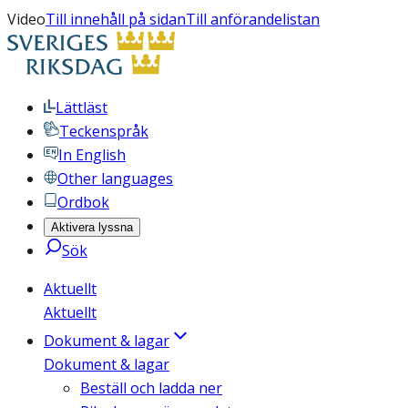
Video
Till innehåll på sidan
Till anförandelistan
Lättläst
Teckenspråk
In English
Other languages
Ordbok
Aktivera lyssna
Sök
Aktuellt
Aktuellt
Dokument & lagar
Dokument & lagar
Beställ och ladda ner