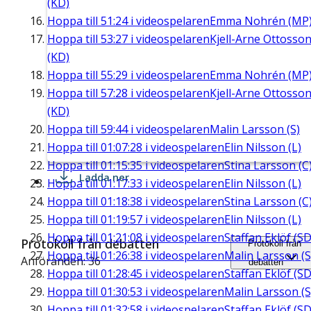
(KD)
Hoppa till
51:24
i videospelaren
Emma Nohrén (MP
Hoppa till
53:27
i videospelaren
Kjell-Arne Ottosso
(KD)
Hoppa till
55:29
i videospelaren
Emma Nohrén (MP
Hoppa till
57:28
i videospelaren
Kjell-Arne Ottosso
(KD)
Hoppa till
59:44
i videospelaren
Malin Larsson (S)
Hoppa till
01:07:28
i videospelaren
Elin Nilsson (L)
Hoppa till
01:15:35
i videospelaren
Stina Larsson (C
Ladda ner
Hoppa till
01:17:33
i videospelaren
Elin Nilsson (L)
Hoppa till
01:18:38
i videospelaren
Stina Larsson (C
Hoppa till
01:19:57
i videospelaren
Elin Nilsson (L)
Hoppa till
01:21:08
i videospelaren
Staffan Eklöf (SD
Protokoll från debatten
Protokoll från
Hoppa till
01:26:38
i videospelaren
Malin Larsson (S
Anföranden: 36
debatten
Hoppa till
01:28:45
i videospelaren
Staffan Eklöf (SD
Hoppa till
01:30:53
i videospelaren
Malin Larsson (S
Hoppa till
01:32:58
i videospelaren
Staffan Eklöf (SD