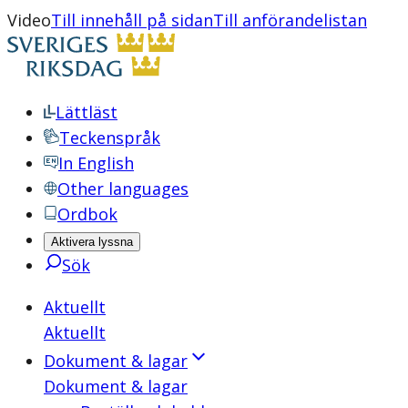
Video
Till innehåll på sidan
Till anförandelistan
Lättläst
Teckenspråk
In English
Other languages
Ordbok
Aktivera lyssna
Sök
Aktuellt
Aktuellt
Dokument & lagar
Dokument & lagar