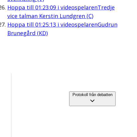
Hoppa till
01:23:09
i videospelaren
Tredje
vice talman Kerstin Lundgren (C)
Hoppa till
01:25:13
i videospelaren
Gudrun
Brunegård (KD)
Protokoll från debatten