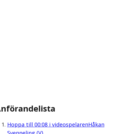
nförandelista
Hoppa till
00:08
i videospelaren
Håkan
Svenneling (V)