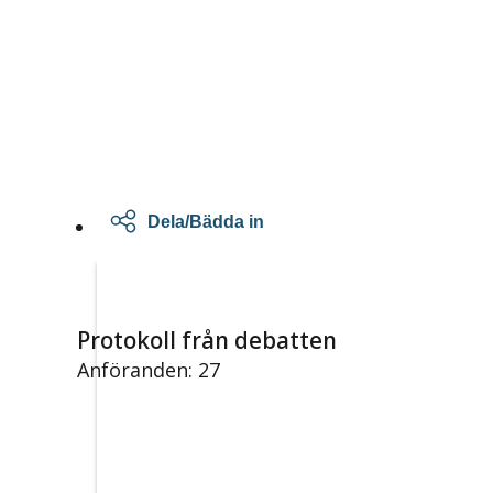
Dela/Bädda in
Protokoll från debatten
Anföranden: 27