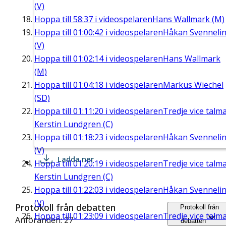
(V)
Hoppa till
58:37
i videospelaren
Hans Wallmark (M)
Hoppa till
01:00:42
i videospelaren
Håkan Svenneli
(V)
Hoppa till
01:02:14
i videospelaren
Hans Wallmark
(M)
Hoppa till
01:04:18
i videospelaren
Markus Wiechel
(SD)
Hoppa till
01:11:20
i videospelaren
Tredje vice talm
Kerstin Lundgren (C)
Hoppa till
01:18:23
i videospelaren
Håkan Svenneli
(V)
Ladda ner
Hoppa till
01:20:19
i videospelaren
Tredje vice talm
Kerstin Lundgren (C)
Hoppa till
01:22:03
i videospelaren
Håkan Svenneli
(V)
Protokoll från debatten
Protokoll från
Hoppa till
01:23:09
i videospelaren
Tredje vice talm
Anföranden: 27
debatten