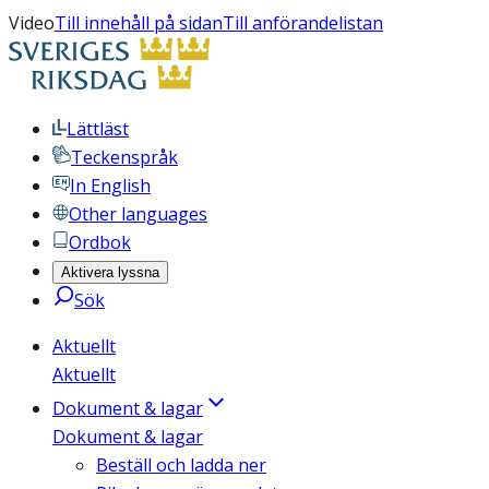
Video
Till innehåll på sidan
Till anförandelistan
Lättläst
Teckenspråk
In English
Other languages
Ordbok
Aktivera lyssna
Sök
Aktuellt
Aktuellt
Dokument & lagar
Dokument & lagar
Beställ och ladda ner