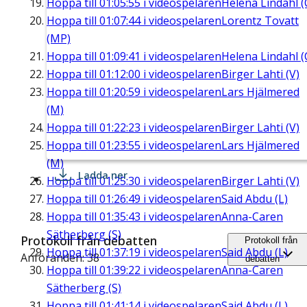
Hoppa till
01:05:55
i videospelaren
Helena Lindahl (
Hoppa till
01:07:44
i videospelaren
Lorentz Tovatt
(MP)
Hoppa till
01:09:41
i videospelaren
Helena Lindahl (
Hoppa till
01:12:00
i videospelaren
Birger Lahti (V)
Hoppa till
01:20:59
i videospelaren
Lars Hjälmered
(M)
Hoppa till
01:22:23
i videospelaren
Birger Lahti (V)
Hoppa till
01:23:55
i videospelaren
Lars Hjälmered
(M)
Ladda ner
Hoppa till
01:25:30
i videospelaren
Birger Lahti (V)
Hoppa till
01:26:49
i videospelaren
Said Abdu (L)
Hoppa till
01:35:43
i videospelaren
Anna-Caren
Sätherberg (S)
Protokoll från debatten
Protokoll från
Hoppa till
01:37:19
i videospelaren
Said Abdu (L)
Anföranden: 38
debatten
Hoppa till
01:39:22
i videospelaren
Anna-Caren
Sätherberg (S)
Hoppa till
01:41:14
i videospelaren
Said Abdu (L)