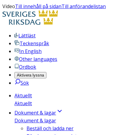
Video
Till innehåll på sidan
Till anförandelistan
Lättläst
Teckenspråk
In English
Other languages
Ordbok
Aktivera lyssna
Sök
Aktuellt
Aktuellt
Dokument & lagar
Dokument & lagar
Beställ och ladda ner