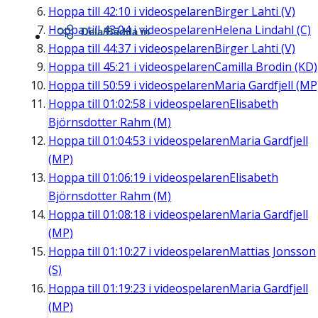
Hoppa till
42:10
i videospelaren
Birger Lahti (V)
Hoppa till
43:04
i videospelaren
Helena Lindahl (C)
Dela/Bädda in
Hoppa till
44:37
i videospelaren
Birger Lahti (V)
Hoppa till
45:21
i videospelaren
Camilla Brodin (KD)
Hoppa till
50:59
i videospelaren
Maria Gardfjell (MP
Hoppa till
01:02:58
i videospelaren
Elisabeth
Björnsdotter Rahm (M)
Hoppa till
01:04:53
i videospelaren
Maria Gardfjell
(MP)
Hoppa till
01:06:19
i videospelaren
Elisabeth
Björnsdotter Rahm (M)
Hoppa till
01:08:18
i videospelaren
Maria Gardfjell
(MP)
Hoppa till
01:10:27
i videospelaren
Mattias Jonsson
(S)
Hoppa till
01:19:23
i videospelaren
Maria Gardfjell
(MP)