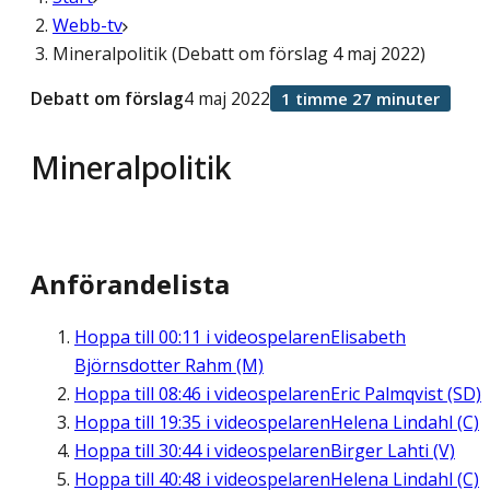
Webb-tv
Mineralpolitik (Debatt om förslag 4 maj 2022)
Debatt om förslag
4 maj 2022
1 timme 27 minuter
Mineralpolitik
Anförandelista
Hoppa till
00:11
i videospelaren
Elisabeth
Björnsdotter Rahm (M)
Hoppa till
08:46
i videospelaren
Eric Palmqvist (SD)
Hoppa till
19:35
i videospelaren
Helena Lindahl (C)
Hoppa till
30:44
i videospelaren
Birger Lahti (V)
Hoppa till
40:48
i videospelaren
Helena Lindahl (C)