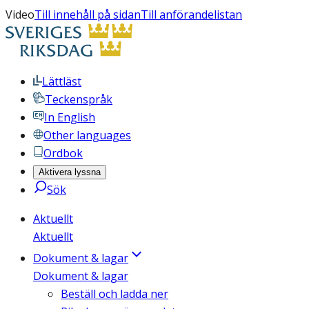
Video
Till innehåll på sidan
Till anförandelistan
Lättläst
Teckenspråk
In English
Other languages
Ordbok
Aktivera lyssna
Sök
Aktuellt
Aktuellt
Dokument & lagar
Dokument & lagar
Beställ och ladda ner