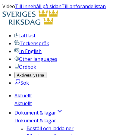
Video
Till innehåll på sidan
Till anförandelistan
Lättläst
Teckenspråk
In English
Other languages
Ordbok
Aktivera lyssna
Sök
Aktuellt
Aktuellt
Dokument & lagar
Dokument & lagar
Beställ och ladda ner