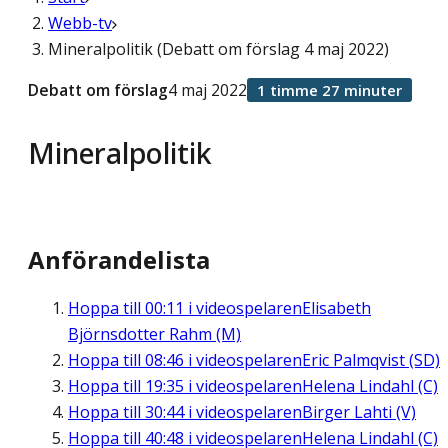
Webb-tv
Mineralpolitik (Debatt om förslag 4 maj 2022)
Debatt om förslag
4 maj 2022
1 timme 27 minuter
Mineralpolitik
Anförandelista
Hoppa till
00:11
i videospelaren
Elisabeth
Björnsdotter Rahm (M)
Hoppa till
08:46
i videospelaren
Eric Palmqvist (SD)
Hoppa till
19:35
i videospelaren
Helena Lindahl (C)
Hoppa till
30:44
i videospelaren
Birger Lahti (V)
Hoppa till
40:48
i videospelaren
Helena Lindahl (C)