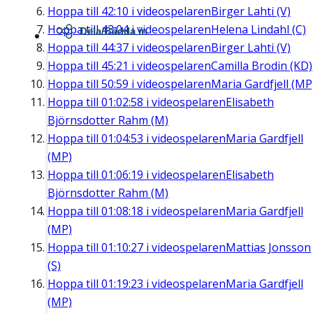
Hoppa till
42:10
i videospelaren
Birger Lahti (V)
Hoppa till
43:04
i videospelaren
Helena Lindahl (C)
Dela/Bädda in
Hoppa till
44:37
i videospelaren
Birger Lahti (V)
Hoppa till
45:21
i videospelaren
Camilla Brodin (KD)
Hoppa till
50:59
i videospelaren
Maria Gardfjell (MP
Hoppa till
01:02:58
i videospelaren
Elisabeth
Björnsdotter Rahm (M)
Hoppa till
01:04:53
i videospelaren
Maria Gardfjell
(MP)
Hoppa till
01:06:19
i videospelaren
Elisabeth
Björnsdotter Rahm (M)
Hoppa till
01:08:18
i videospelaren
Maria Gardfjell
(MP)
Hoppa till
01:10:27
i videospelaren
Mattias Jonsson
(S)
Hoppa till
01:19:23
i videospelaren
Maria Gardfjell
(MP)