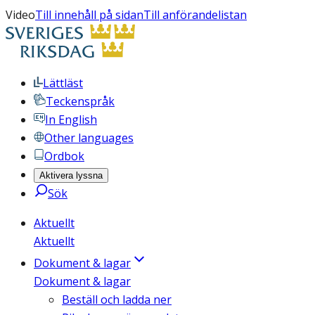
Video
Till innehåll på sidan
Till anförandelistan
Lättläst
Teckenspråk
In English
Other languages
Ordbok
Aktivera lyssna
Sök
Aktuellt
Aktuellt
Dokument & lagar
Dokument & lagar
Beställ och ladda ner