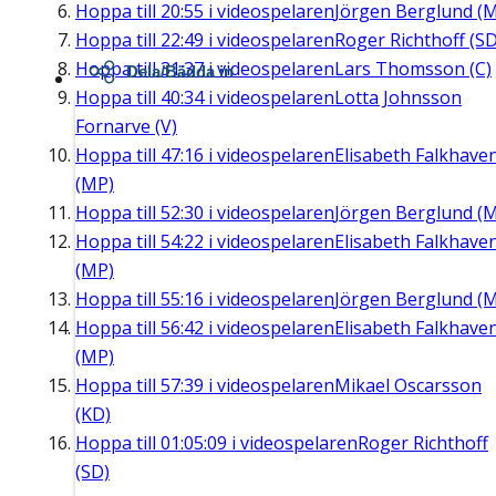
Hoppa till
20:55
i videospelaren
Jörgen Berglund (M
Hoppa till
22:49
i videospelaren
Roger Richthoff (SD
Hoppa till
31:37
i videospelaren
Lars Thomsson (C)
Dela/Bädda in
Hoppa till
40:34
i videospelaren
Lotta Johnsson
Fornarve (V)
Hoppa till
47:16
i videospelaren
Elisabeth Falkhave
(MP)
Hoppa till
52:30
i videospelaren
Jörgen Berglund (M
Hoppa till
54:22
i videospelaren
Elisabeth Falkhave
(MP)
Hoppa till
55:16
i videospelaren
Jörgen Berglund (M
Hoppa till
56:42
i videospelaren
Elisabeth Falkhave
(MP)
Hoppa till
57:39
i videospelaren
Mikael Oscarsson
(KD)
Hoppa till
01:05:09
i videospelaren
Roger Richthoff
(SD)