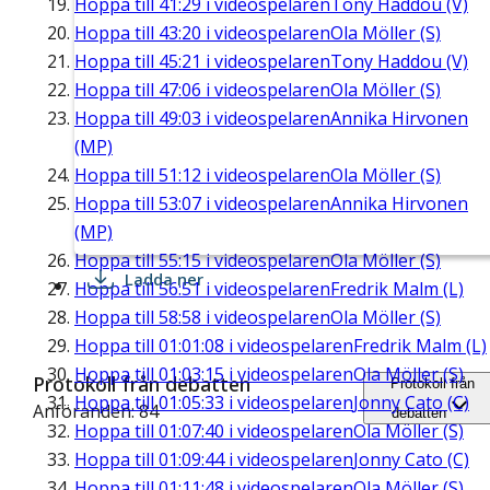
Hoppa till
41:29
i videospelaren
Tony Haddou (V)
Hoppa till
43:20
i videospelaren
Ola Möller (S)
Hoppa till
45:21
i videospelaren
Tony Haddou (V)
Hoppa till
47:06
i videospelaren
Ola Möller (S)
Hoppa till
49:03
i videospelaren
Annika Hirvonen
(MP)
Hoppa till
51:12
i videospelaren
Ola Möller (S)
Hoppa till
53:07
i videospelaren
Annika Hirvonen
(MP)
Hoppa till
55:15
i videospelaren
Ola Möller (S)
Ladda ner
Hoppa till
56:51
i videospelaren
Fredrik Malm (L)
Hoppa till
58:58
i videospelaren
Ola Möller (S)
Hoppa till
01:01:08
i videospelaren
Fredrik Malm (L)
Hoppa till
01:03:15
i videospelaren
Ola Möller (S)
Protokoll från debatten
Protokoll från
Hoppa till
01:05:33
i videospelaren
Jonny Cato (C)
Anföranden: 84
debatten
Hoppa till
01:07:40
i videospelaren
Ola Möller (S)
Hoppa till
01:09:44
i videospelaren
Jonny Cato (C)
Hoppa till
01:11:48
i videospelaren
Ola Möller (S)