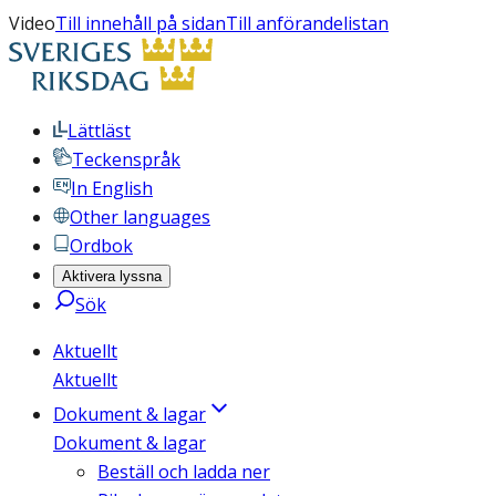
Video
Till innehåll på sidan
Till anförandelistan
Lättläst
Teckenspråk
In English
Other languages
Ordbok
Aktivera lyssna
Sök
Aktuellt
Aktuellt
Dokument & lagar
Dokument & lagar
Beställ och ladda ner