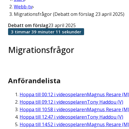
Webb-tv
Migrationsfrågor (Debatt om förslag 23 april 2025)
Debatt om förslag
23 april 2025
3 timmar 39 minuter 11 sekunder
Migrationsfrågor
Anförandelista
Hoppa till
00:12
i videospelaren
Magnus Resare (M
Hoppa till
09:12
i videospelaren
Tony Haddou (V)
Hoppa till
10:58
i videospelaren
Magnus Resare (M
Hoppa till
12:47
i videospelaren
Tony Haddou (V)
Hoppa till
14:52
i videospelaren
Magnus Resare (M