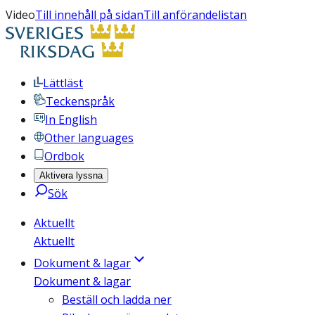
Video
Till innehåll på sidan
Till anförandelistan
Lättläst
Teckenspråk
In English
Other languages
Ordbok
Aktivera lyssna
Sök
Aktuellt
Aktuellt
Dokument & lagar
Dokument & lagar
Beställ och ladda ner