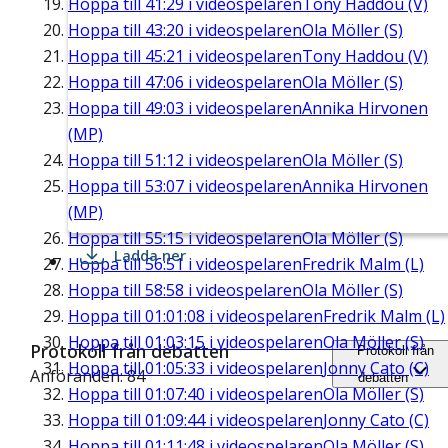
Hoppa till
41:29
i videospelaren
Tony Haddou (V)
Hoppa till
43:20
i videospelaren
Ola Möller (S)
Hoppa till
45:21
i videospelaren
Tony Haddou (V)
Hoppa till
47:06
i videospelaren
Ola Möller (S)
Hoppa till
49:03
i videospelaren
Annika Hirvonen
(MP)
Hoppa till
51:12
i videospelaren
Ola Möller (S)
Hoppa till
53:07
i videospelaren
Annika Hirvonen
(MP)
Hoppa till
55:15
i videospelaren
Ola Möller (S)
Ladda ner
Hoppa till
56:51
i videospelaren
Fredrik Malm (L)
Hoppa till
58:58
i videospelaren
Ola Möller (S)
Hoppa till
01:01:08
i videospelaren
Fredrik Malm (L)
Hoppa till
01:03:15
i videospelaren
Ola Möller (S)
Protokoll från debatten
Protokoll från
Hoppa till
01:05:33
i videospelaren
Jonny Cato (C)
Anföranden: 84
debatten
Hoppa till
01:07:40
i videospelaren
Ola Möller (S)
Hoppa till
01:09:44
i videospelaren
Jonny Cato (C)
Hoppa till
01:11:48
i videospelaren
Ola Möller (S)