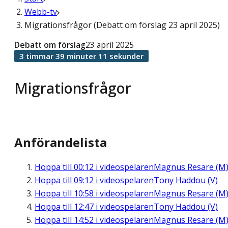
Webb-tv
Migrationsfrågor (Debatt om förslag 23 april 2025)
Debatt om förslag
23 april 2025
3 timmar 39 minuter 11 sekunder
Migrationsfrågor
Anförandelista
Hoppa till
00:12
i videospelaren
Magnus Resare (M
Hoppa till
09:12
i videospelaren
Tony Haddou (V)
Hoppa till
10:58
i videospelaren
Magnus Resare (M
Hoppa till
12:47
i videospelaren
Tony Haddou (V)
Hoppa till
14:52
i videospelaren
Magnus Resare (M