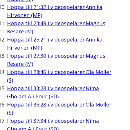
Hoppa till
21:32
i videospelaren
Annika
Hirvonen (MP)
Hoppa till
23:49
i videospelaren
Magnus
Resare (M)
Hoppa till
25:21
i videospelaren
Annika
Hirvonen (MP)
Hoppa till
27:30
i videospelaren
Magnus
Resare (M)
Hoppa till
28:46
i videospelaren
Ola Möller
(S)
Hoppa till
33:28
i videospelaren
Nima
Gholam Ali Pour (SD)
Hoppa till
35:28
i videospelaren
Ola Möller
(S)
Hoppa till
37:34
i videospelaren
Nima
Gholam Ali Pour (SD)