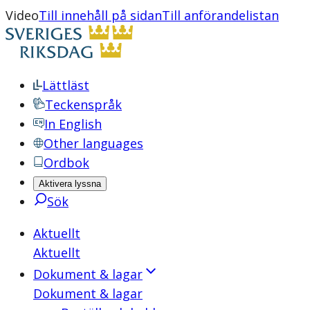
Video
Till innehåll på sidan
Till anförandelistan
Lättläst
Teckenspråk
In English
Other languages
Ordbok
Aktivera lyssna
Sök
Aktuellt
Aktuellt
Dokument & lagar
Dokument & lagar