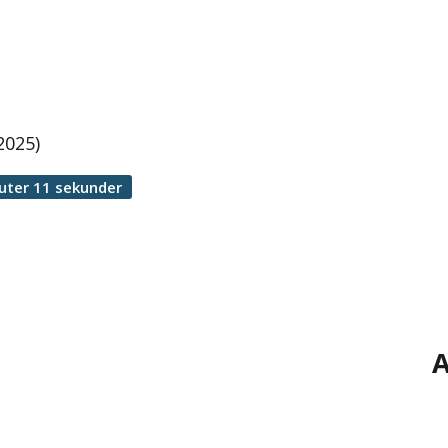
2025)
uter 11 sekunder
A