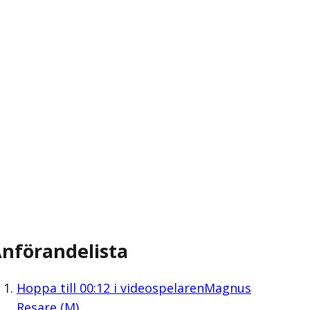
nförandelista
Hoppa till
00:12
i videospelaren
Magnus
Resare (M)