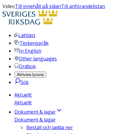
Video
Till innehåll på sidan
Till anförandelistan
Lättläst
Teckenspråk
In English
Other languages
Ordbok
Aktivera lyssna
Sök
Aktuellt
Aktuellt
Dokument & lagar
Dokument & lagar
Beställ och ladda ner