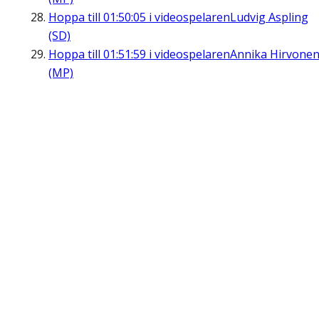
Hoppa till
01:50:05
i videospelaren
Ludvig Aspling
(SD)
Hoppa till
01:51:59
i videospelaren
Annika Hirvone
(MP)