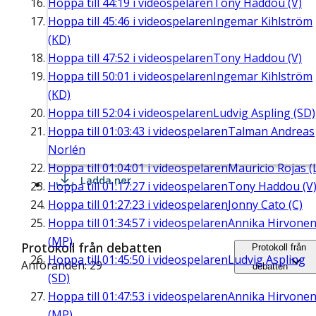
Hoppa till
44:19
i videospelaren
Tony Haddou (V)
Hoppa till
45:46
i videospelaren
Ingemar Kihlström
(KD)
Hoppa till
47:52
i videospelaren
Tony Haddou (V)
Hoppa till
50:01
i videospelaren
Ingemar Kihlström
(KD)
Hoppa till
52:04
i videospelaren
Ludvig Aspling (SD)
Hoppa till
01:03:43
i videospelaren
Talman Andreas
Norlén
Hoppa till
01:04:01
i videospelaren
Mauricio Rojas (
Ladda ner
Hoppa till
01:17:27
i videospelaren
Tony Haddou (V
Hoppa till
01:27:23
i videospelaren
Jonny Cato (C)
Hoppa till
01:34:57
i videospelaren
Annika Hirvone
(MP)
Protokoll från debatten
Protokoll från
Hoppa till
01:45:50
i videospelaren
Ludvig Aspling
Anföranden: 29
debatten
(SD)
Hoppa till
01:47:53
i videospelaren
Annika Hirvone
(MP)