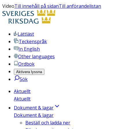
Video
Till innehåll på sidan
Till anförandelistan
Lättläst
Teckenspråk
In English
Other languages
Ordbok
Aktivera lyssna
Sök
Aktuellt
Aktuellt
Dokument & lagar
Dokument & lagar
Beställ och ladda ner