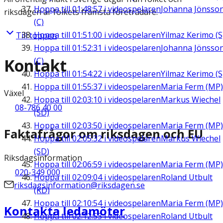
Hoppa till
01:48:57
i videospelaren
Johanna Jönsso
riksdagen är folkets främsta företrädare.
(C)
Hoppa till
01:51:00
i videospelaren
Yilmaz Kerimo (S
Till toppen
Hoppa till
01:52:31
i videospelaren
Johanna Jönsso
Kontakt
(C)
Hoppa till
01:54:22
i videospelaren
Yilmaz Kerimo (S
Hoppa till
01:55:37
i videospelaren
Maria Ferm (MP)
Växel
Hoppa till
02:03:10
i videospelaren
Markus Wiechel
08-786 40 00
(SD)
Hoppa till
02:03:50
i videospelaren
Maria Ferm (MP)
Faktafrågor om riksdagen och EU
Hoppa till
02:05:32
i videospelaren
Markus Wiechel
(SD)
Riksdagsinformation
Hoppa till
02:06:59
i videospelaren
Maria Ferm (MP)
020-349 000
Hoppa till
02:09:04
i videospelaren
Roland Utbult
riksdagsinformation@riksdagen.se
(KD)
Hoppa till
02:10:54
i videospelaren
Maria Ferm (MP)
Kontakta ledamöter
Hoppa till
02:12:53
i videospelaren
Roland Utbult