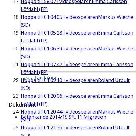
Hoppa till
58:07
i videospelaren
Emma Carlsson
Löfdahl (FP)
Hoppa till
01:04:05
i videospelaren
Markus Wiechel
(SD)
Hoppa till
01:05:28
i videospelaren
Emma Carlsson
Löfdahl (FP)
Hoppa till
01:06:39
i videospelaren
Markus Wiechel
(SD)
Hoppa till
01:07:47
i videospelaren
Emma Carlsson
Löfdahl (FP)
Ladda ner
Hoppa till
01:09:10
i videospelaren
Roland Utbult
(KD)
Hoppa till
01:20:06
i videospelaren
Emma Carlsson
Löfdahl (FP)
Dokument
Hoppa till
01:20:44
i videospelaren
Markus Wiechel
Betänkande 2014/15:SfU11 Migration
(SD)
Hoppa till
01:21:36
i videospelaren
Roland Utbult
(KD)