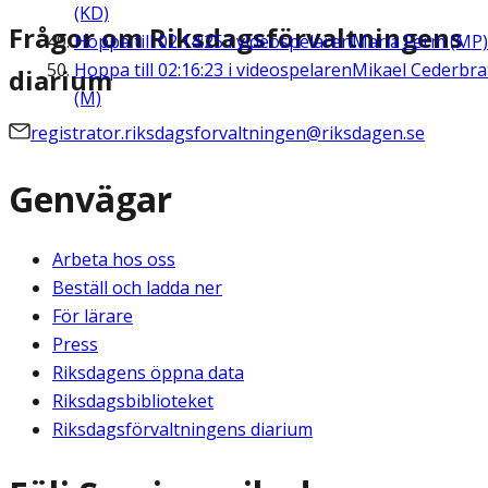
(KD)
Frågor om Riksdagsförvaltningens
Hoppa till
02:14:25
i videospelaren
Maria Ferm (MP)
Hoppa till
02:16:23
i videospelaren
Mikael Cederbra
diarium
(M)
registrator.riksdagsforvaltningen@riksdagen.se
Genvägar
Arbeta hos oss
Beställ och ladda ner
För lärare
Press
Riksdagens öppna data
Riksdagsbiblioteket
Riksdagsförvaltningens diarium