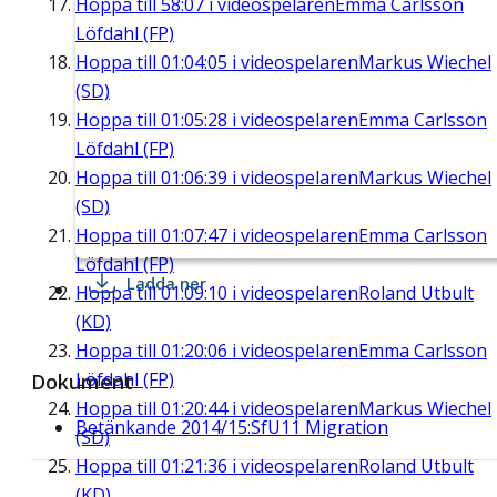
Hoppa till
58:07
i videospelaren
Emma Carlsson
Löfdahl (FP)
Hoppa till
01:04:05
i videospelaren
Markus Wiechel
(SD)
Hoppa till
01:05:28
i videospelaren
Emma Carlsson
Löfdahl (FP)
Hoppa till
01:06:39
i videospelaren
Markus Wiechel
(SD)
Hoppa till
01:07:47
i videospelaren
Emma Carlsson
Löfdahl (FP)
Ladda ner
Hoppa till
01:09:10
i videospelaren
Roland Utbult
(KD)
Hoppa till
01:20:06
i videospelaren
Emma Carlsson
Löfdahl (FP)
Dokument
Hoppa till
01:20:44
i videospelaren
Markus Wiechel
Betänkande 2014/15:SfU11 Migration
(SD)
Hoppa till
01:21:36
i videospelaren
Roland Utbult
(KD)