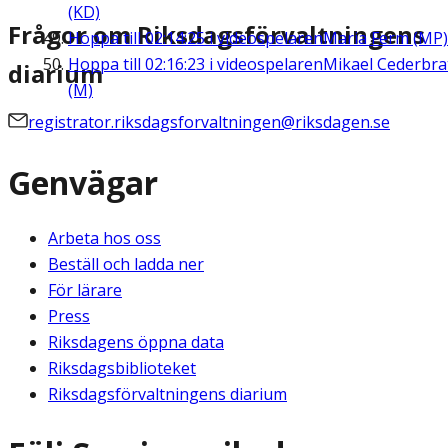
(KD)
Frågor om Riksdagsförvaltningens
Hoppa till
02:14:25
i videospelaren
Maria Ferm (MP)
Hoppa till
02:16:23
i videospelaren
Mikael Cederbra
diarium
(M)
registrator.riksdagsforvaltningen@riksdagen.se
Genvägar
Arbeta hos oss
Beställ och ladda ner
För lärare
Press
Riksdagens öppna data
Riksdagsbiblioteket
Riksdagsförvaltningens diarium