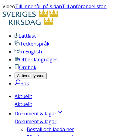
Video
Till innehåll på sidan
Till anförandelistan
Lättläst
Teckenspråk
In English
Other languages
Ordbok
Aktivera lyssna
Sök
Aktuellt
Aktuellt
Dokument & lagar
Dokument & lagar
Beställ och ladda ner