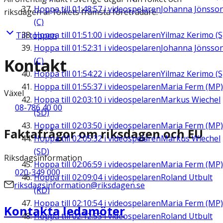
Hoppa till
01:48:57
i videospelaren
Johanna Jönsso
riksdagen är folkets främsta företrädare.
(C)
Hoppa till
01:51:00
i videospelaren
Yilmaz Kerimo (S
Till toppen
Hoppa till
01:52:31
i videospelaren
Johanna Jönsso
Kontakt
(C)
Hoppa till
01:54:22
i videospelaren
Yilmaz Kerimo (S
Hoppa till
01:55:37
i videospelaren
Maria Ferm (MP)
Växel
Hoppa till
02:03:10
i videospelaren
Markus Wiechel
08-786 40 00
(SD)
Hoppa till
02:03:50
i videospelaren
Maria Ferm (MP)
Faktafrågor om riksdagen och EU
Hoppa till
02:05:32
i videospelaren
Markus Wiechel
(SD)
Riksdagsinformation
Hoppa till
02:06:59
i videospelaren
Maria Ferm (MP)
020-349 000
Hoppa till
02:09:04
i videospelaren
Roland Utbult
riksdagsinformation@riksdagen.se
(KD)
Hoppa till
02:10:54
i videospelaren
Maria Ferm (MP)
Kontakta ledamöter
Hoppa till
02:12:53
i videospelaren
Roland Utbult