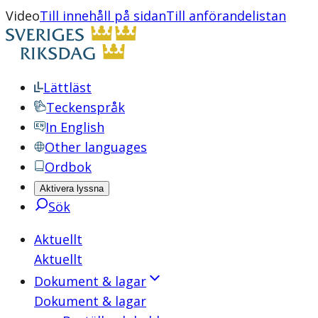
Video
Till innehåll på sidan
Till anförandelistan
Lättläst
Teckenspråk
In English
Other languages
Ordbok
Aktivera lyssna
Sök
Aktuellt
Aktuellt
Dokument & lagar
Dokument & lagar