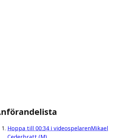
nförandelista
Hoppa till
00:34
i videospelaren
Mikael
Cederbratt (M)