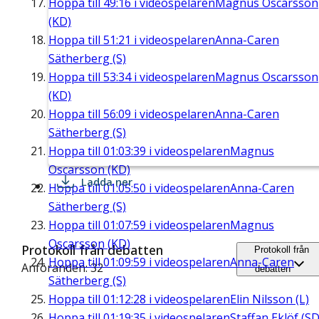
Hoppa till
49:16
i videospelaren
Magnus Oscarsson
(KD)
Hoppa till
51:21
i videospelaren
Anna-Caren
Sätherberg (S)
Hoppa till
53:34
i videospelaren
Magnus Oscarsson
(KD)
Hoppa till
56:09
i videospelaren
Anna-Caren
Sätherberg (S)
Hoppa till
01:03:39
i videospelaren
Magnus
Oscarsson (KD)
Ladda ner
Hoppa till
01:05:50
i videospelaren
Anna-Caren
Sätherberg (S)
Hoppa till
01:07:59
i videospelaren
Magnus
Oscarsson (KD)
Protokoll från debatten
Protokoll från
Hoppa till
01:09:59
i videospelaren
Anna-Caren
Anföranden: 32
debatten
Sätherberg (S)
Hoppa till
01:12:28
i videospelaren
Elin Nilsson (L)
Hoppa till
01:19:35
i videospelaren
Staffan Eklöf (SD