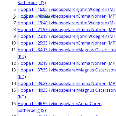
Sätherberg (S)
Hoppa till
16:03
i videospelaren
John Widegren (M)
Hoppa till
18:02
i videospelaren
Emma Nohrén (MP
Dela/Bädda in
Hoppa till
19:49
i videospelaren
John Widegren (M)
Hoppa till
21:53
i videospelaren
Emma Nohrén (MP
Hoppa till
23:18
i videospelaren
John Widegren (M)
Hoppa till
25:35
i videospelaren
Emma Nohrén (MP
Hoppa till
34:13
i videospelaren
Magnus Oscarsson
(KD)
Hoppa till
36:19
i videospelaren
Emma Nohrén (MP
Hoppa till
37:39
i videospelaren
Magnus Oscarsson
(KD)
Hoppa till
39:29
i videospelaren
Emma Nohrén (MP
Hoppa till
40:33
i videospelaren
Magnus Oscarsson
(KD)
Hoppa till
46:59
i videospelaren
Anna-Caren
Sätherberg (S)