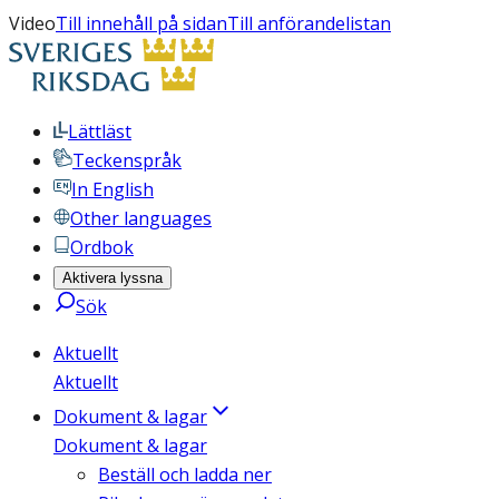
Video
Till innehåll på sidan
Till anförandelistan
Lättläst
Teckenspråk
In English
Other languages
Ordbok
Aktivera lyssna
Sök
Aktuellt
Aktuellt
Dokument & lagar
Dokument & lagar
Beställ och ladda ner