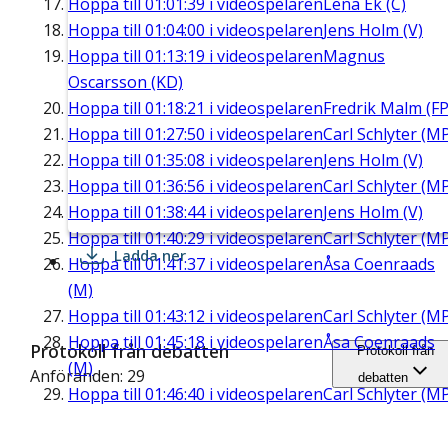
Hoppa till
01:01:39
i videospelaren
Lena Ek (C)
Hoppa till
01:04:00
i videospelaren
Jens Holm (V)
Hoppa till
01:13:19
i videospelaren
Magnus
Oscarsson (KD)
Hoppa till
01:18:21
i videospelaren
Fredrik Malm (FP
Hoppa till
01:27:50
i videospelaren
Carl Schlyter (M
Hoppa till
01:35:08
i videospelaren
Jens Holm (V)
Hoppa till
01:36:56
i videospelaren
Carl Schlyter (M
Hoppa till
01:38:44
i videospelaren
Jens Holm (V)
Hoppa till
01:40:29
i videospelaren
Carl Schlyter (M
Ladda ner
Hoppa till
01:41:37
i videospelaren
Åsa Coenraads
(M)
Hoppa till
01:43:12
i videospelaren
Carl Schlyter (M
Hoppa till
01:45:18
i videospelaren
Åsa Coenraads
Protokoll från debatten
Protokoll från
(M)
Anföranden: 29
debatten
Hoppa till
01:46:40
i videospelaren
Carl Schlyter (M