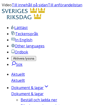
Video
Till innehåll på sidan
Till anförandelistan
Lättläst
Teckenspråk
In English
Other languages
Ordbok
Aktivera lyssna
Sök
Aktuellt
Aktuellt
Dokument & lagar
Dokument & lagar
Beställ och ladda ner