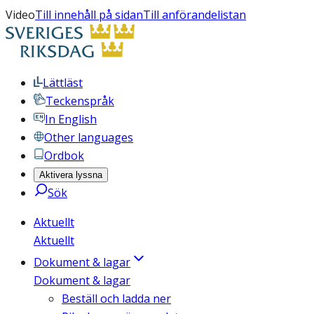
Video
Till innehåll på sidan
Till anförandelistan
Lättläst
Teckenspråk
In English
Other languages
Ordbok
Aktivera lyssna
Sök
Aktuellt
Aktuellt
Dokument & lagar
Dokument & lagar
Beställ och ladda ner