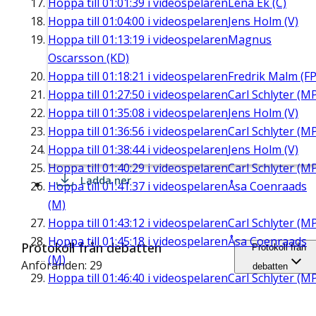
Hoppa till
01:01:39
i videospelaren
Lena Ek (C)
Hoppa till
01:04:00
i videospelaren
Jens Holm (V)
Hoppa till
01:13:19
i videospelaren
Magnus
Oscarsson (KD)
Hoppa till
01:18:21
i videospelaren
Fredrik Malm (FP
Hoppa till
01:27:50
i videospelaren
Carl Schlyter (M
Hoppa till
01:35:08
i videospelaren
Jens Holm (V)
Hoppa till
01:36:56
i videospelaren
Carl Schlyter (M
Hoppa till
01:38:44
i videospelaren
Jens Holm (V)
Hoppa till
01:40:29
i videospelaren
Carl Schlyter (M
Ladda ner
Hoppa till
01:41:37
i videospelaren
Åsa Coenraads
(M)
Hoppa till
01:43:12
i videospelaren
Carl Schlyter (M
Hoppa till
01:45:18
i videospelaren
Åsa Coenraads
Protokoll från debatten
Protokoll från
(M)
Anföranden: 29
debatten
Hoppa till
01:46:40
i videospelaren
Carl Schlyter (M