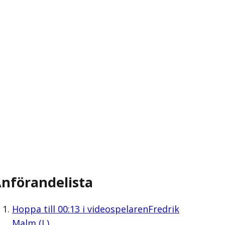
nförandelista
Hoppa till
00:13
i videospelaren
Fredrik
Malm (L)