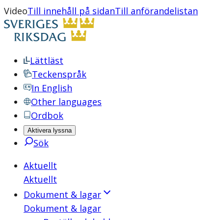
Video
Till innehåll på sidan
Till anförandelistan
Lättläst
Teckenspråk
In English
Other languages
Ordbok
Aktivera lyssna
Sök
Aktuellt
Aktuellt
Dokument & lagar
Dokument & lagar