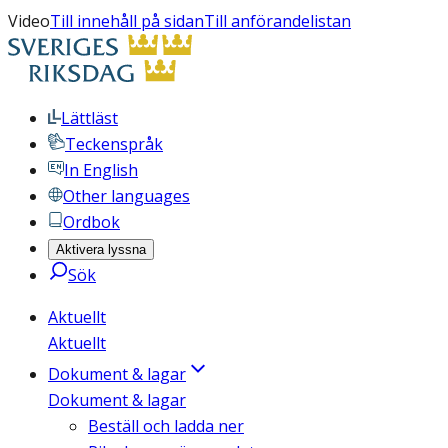
Video
Till innehåll på sidan
Till anförandelistan
Lättläst
Teckenspråk
In English
Other languages
Ordbok
Aktivera lyssna
Sök
Aktuellt
Aktuellt
Dokument & lagar
Dokument & lagar
Beställ och ladda ner