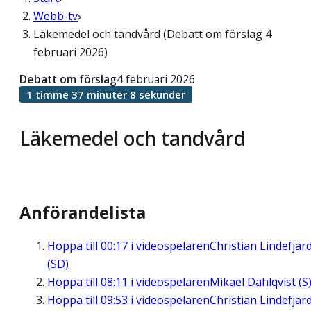
Webb-tv
Läkemedel och tandvård (Debatt om förslag 4
februari 2026)
Debatt om förslag
4 februari 2026
1 timme 37 minuter 8 sekunder
Läkemedel och tandvård
Anförandelista
Hoppa till
00:17
i videospelaren
Christian Lindefjär
(SD)
Hoppa till
08:11
i videospelaren
Mikael Dahlqvist (S
Hoppa till
09:53
i videospelaren
Christian Lindefjär