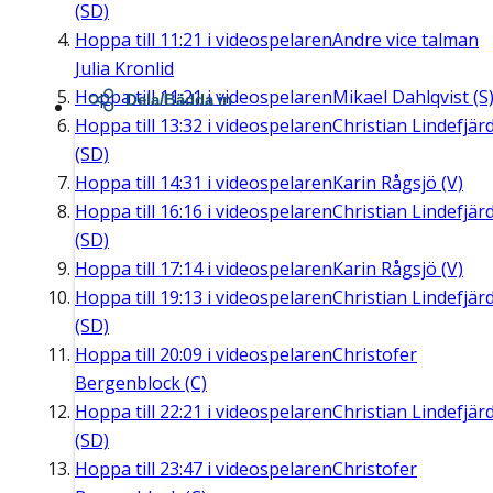
(SD)
Hoppa till
11:21
i videospelaren
Andre vice talman
Julia Kronlid
Hoppa till
11:21
i videospelaren
Mikael Dahlqvist (S
Dela/Bädda in
Hoppa till
13:32
i videospelaren
Christian Lindefjär
(SD)
Hoppa till
14:31
i videospelaren
Karin Rågsjö (V)
Hoppa till
16:16
i videospelaren
Christian Lindefjär
(SD)
Hoppa till
17:14
i videospelaren
Karin Rågsjö (V)
Hoppa till
19:13
i videospelaren
Christian Lindefjär
(SD)
Hoppa till
20:09
i videospelaren
Christofer
Bergenblock (C)
Hoppa till
22:21
i videospelaren
Christian Lindefjär
(SD)
Hoppa till
23:47
i videospelaren
Christofer