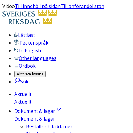
Video
Till innehåll på sidan
Till anförandelistan
Lättläst
Teckenspråk
In English
Other languages
Ordbok
Aktivera lyssna
Sök
Aktuellt
Aktuellt
Dokument & lagar
Dokument & lagar
Beställ och ladda ner