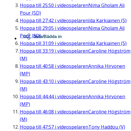
Hoppa till
25:50
i videospelaren
Nima Gholam Ali
Pour (SD)
Hoppa till
27:42
i videospelaren
Ida Karkiainen (S)
Hoppa till
29:05
i videospelaren
Nima Gholam Ali
Pour (SD)
Dela/Bädda in
Hoppa till
31:09
i videospelaren
Ida Karkiainen (S)
Hoppa till
33:19
i videospelaren
Caroline Högström
(M)
Hoppa till
40:58
i videospelaren
Annika Hirvonen
(MP)
Hoppa till
43:10
i videospelaren
Caroline Högström
(M)
Hoppa till
44:44
i videospelaren
Annika Hirvonen
(MP)
Hoppa till
46:08
i videospelaren
Caroline Högström
(M)
Hoppa till
47:57
i videospelaren
Tony Haddou (V)