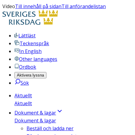
Video
Till innehåll på sidan
Till anförandelistan
Lättläst
Teckenspråk
In English
Other languages
Ordbok
Aktivera lyssna
Sök
Aktuellt
Aktuellt
Dokument & lagar
Dokument & lagar
Beställ och ladda ner