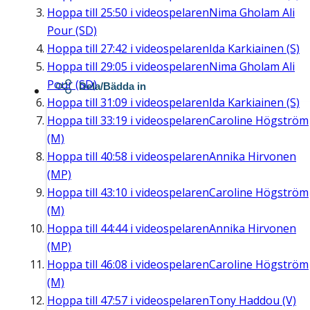
Hoppa till
25:50
i videospelaren
Nima Gholam Ali
Pour (SD)
Hoppa till
27:42
i videospelaren
Ida Karkiainen (S)
Hoppa till
29:05
i videospelaren
Nima Gholam Ali
Pour (SD)
Dela/Bädda in
Hoppa till
31:09
i videospelaren
Ida Karkiainen (S)
Hoppa till
33:19
i videospelaren
Caroline Högström
(M)
Hoppa till
40:58
i videospelaren
Annika Hirvonen
(MP)
Hoppa till
43:10
i videospelaren
Caroline Högström
(M)
Hoppa till
44:44
i videospelaren
Annika Hirvonen
(MP)
Hoppa till
46:08
i videospelaren
Caroline Högström
(M)
Hoppa till
47:57
i videospelaren
Tony Haddou (V)