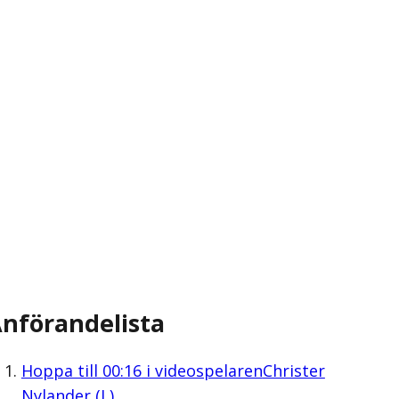
nförandelista
Hoppa till
00:16
i videospelaren
Christer
Nylander (L)