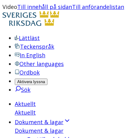
Video
Till innehåll på sidan
Till anförandelistan
Lättläst
Teckenspråk
In English
Other languages
Ordbok
Aktivera lyssna
Sök
Aktuellt
Aktuellt
Dokument & lagar
Dokument & lagar