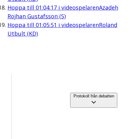
Hoppa till
01:04:17
i videospelaren
Azadeh
Rojhan Gustafsson (S)
Hoppa till
01:05:51
i videospelaren
Roland
Utbult (KD)
Protokoll från debatten