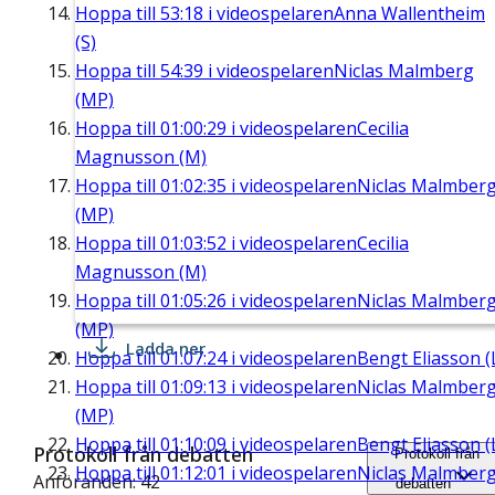
Hoppa till
53:18
i videospelaren
Anna Wallentheim
(S)
Hoppa till
54:39
i videospelaren
Niclas Malmberg
(MP)
Hoppa till
01:00:29
i videospelaren
Cecilia
Magnusson (M)
Hoppa till
01:02:35
i videospelaren
Niclas Malmber
(MP)
Hoppa till
01:03:52
i videospelaren
Cecilia
Magnusson (M)
Hoppa till
01:05:26
i videospelaren
Niclas Malmber
(MP)
Ladda ner
Hoppa till
01:07:24
i videospelaren
Bengt Eliasson (
Hoppa till
01:09:13
i videospelaren
Niclas Malmber
(MP)
Hoppa till
01:10:09
i videospelaren
Bengt Eliasson (
Protokoll från debatten
Protokoll från
Hoppa till
01:12:01
i videospelaren
Niclas Malmber
Anföranden: 42
debatten