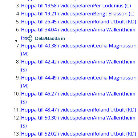
Hoppa till
13:58
i videospelaren
Per Lodenius (C)
Hoppa till
19:21
i videospelaren
Bengt Eliasson (L)
Hoppa till
26:45
i videospelaren
Roland Utbult (KD)
Hoppa till
34:04
i videospelaren
Anna Wallentheim
(S)
Dela/Bädda in
Hoppa till
40:38
i videospelaren
Cecilia Magnusson
(M)
Hoppa till
42:42
i videospelaren
Anna Wallentheim
(S)
Hoppa till
44:49
i videospelaren
Cecilia Magnusson
(M)
Hoppa till
46:27
i videospelaren
Anna Wallentheim
(S)
Hoppa till
48:47
i videospelaren
Roland Utbult (KD)
Hoppa till
50:30
i videospelaren
Anna Wallentheim
(S)
Hoppa till
52:02
i videospelaren
Roland Utbult (KD)