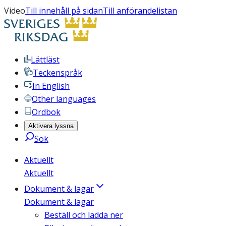
Video
Till innehåll på sidan
Till anförandelistan
Lättläst
Teckenspråk
In English
Other languages
Ordbok
Aktivera lyssna
Sök
Aktuellt
Aktuellt
Dokument & lagar
Dokument & lagar
Beställ och ladda ner