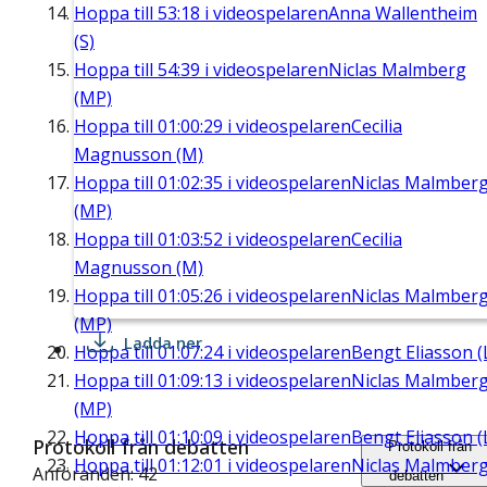
Hoppa till
53:18
i videospelaren
Anna Wallentheim
(S)
Hoppa till
54:39
i videospelaren
Niclas Malmberg
(MP)
Hoppa till
01:00:29
i videospelaren
Cecilia
Magnusson (M)
Hoppa till
01:02:35
i videospelaren
Niclas Malmber
(MP)
Hoppa till
01:03:52
i videospelaren
Cecilia
Magnusson (M)
Hoppa till
01:05:26
i videospelaren
Niclas Malmber
(MP)
Ladda ner
Hoppa till
01:07:24
i videospelaren
Bengt Eliasson (
Hoppa till
01:09:13
i videospelaren
Niclas Malmber
(MP)
Hoppa till
01:10:09
i videospelaren
Bengt Eliasson (
Protokoll från debatten
Protokoll från
Hoppa till
01:12:01
i videospelaren
Niclas Malmber
Anföranden: 42
debatten