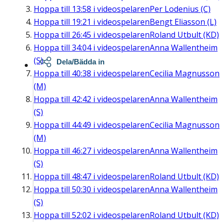
Hoppa till
13:58
i videospelaren
Per Lodenius (C)
Hoppa till
19:21
i videospelaren
Bengt Eliasson (L)
Hoppa till
26:45
i videospelaren
Roland Utbult (KD)
Hoppa till
34:04
i videospelaren
Anna Wallentheim
(S)
Dela/Bädda in
Hoppa till
40:38
i videospelaren
Cecilia Magnusson
(M)
Hoppa till
42:42
i videospelaren
Anna Wallentheim
(S)
Hoppa till
44:49
i videospelaren
Cecilia Magnusson
(M)
Hoppa till
46:27
i videospelaren
Anna Wallentheim
(S)
Hoppa till
48:47
i videospelaren
Roland Utbult (KD)
Hoppa till
50:30
i videospelaren
Anna Wallentheim
(S)
Hoppa till
52:02
i videospelaren
Roland Utbult (KD)