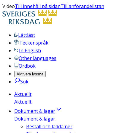
Video
Till innehåll på sidan
Till anförandelistan
Lättläst
Teckenspråk
In English
Other languages
Ordbok
Aktivera lyssna
Sök
Aktuellt
Aktuellt
Dokument & lagar
Dokument & lagar
Beställ och ladda ner