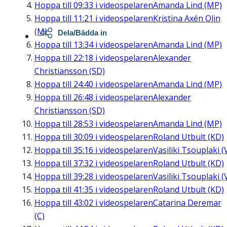
Hoppa till
09:33
i videospelaren
Amanda Lind (MP)
Hoppa till
11:21
i videospelaren
Kristina Axén Olin
(M)
Dela/Bädda in
Hoppa till
13:34
i videospelaren
Amanda Lind (MP)
Hoppa till
22:18
i videospelaren
Alexander
Christiansson (SD)
Hoppa till
24:40
i videospelaren
Amanda Lind (MP)
Hoppa till
26:48
i videospelaren
Alexander
Christiansson (SD)
Hoppa till
28:53
i videospelaren
Amanda Lind (MP)
Hoppa till
30:09
i videospelaren
Roland Utbult (KD)
Hoppa till
35:16
i videospelaren
Vasiliki Tsouplaki (
Hoppa till
37:32
i videospelaren
Roland Utbult (KD)
Hoppa till
39:28
i videospelaren
Vasiliki Tsouplaki (
Hoppa till
41:35
i videospelaren
Roland Utbult (KD)
Hoppa till
43:02
i videospelaren
Catarina Deremar
(C)