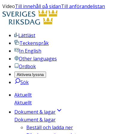
Video
Till innehåll på sidan
Till anförandelistan
Lättläst
Teckenspråk
In English
Other languages
Ordbok
Aktivera lyssna
Sök
Aktuellt
Aktuellt
Dokument & lagar
Dokument & lagar
Beställ och ladda ner