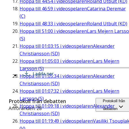
Hoppa till
44:54
i videospelaren
Roland Utbult (KD)
Hoppa till
46:59
i videospelaren
Catarina Deremar
(C)
Hoppa till
48:33
i videospelaren
Roland Utbult (KD)
Hoppa till
51:00
i videospelaren
Lars Mejern Larss
(S)
Hoppa till
01:03:15
i videospelaren
Alexander
Christiansson (SD)
Hoppa till
01:05:03
i videospelaren
Lars Mejern
Larsson (S)
Ladda ner
Hoppa till
01:05:34
i videospelaren
Alexander
Christiansson (SD)
Hoppa till
01:07:32
i videospelaren
Lars Mejern
Larsson (S)
Protokoll från debatten
Protokoll från
Hoppa till
01:09:18
i videospelaren
Alexander
Anföranden: 28
debatten
Christiansson (SD)
Hoppa till
01:19:49
i videospelaren
Vasiliki Tsouplak
(V)