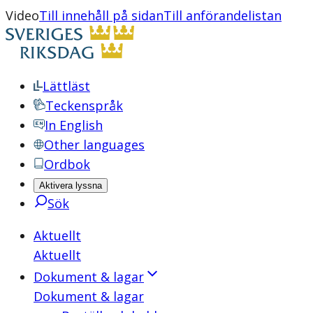
Video
Till innehåll på sidan
Till anförandelistan
Lättläst
Teckenspråk
In English
Other languages
Ordbok
Aktivera lyssna
Sök
Aktuellt
Aktuellt
Dokument & lagar
Dokument & lagar