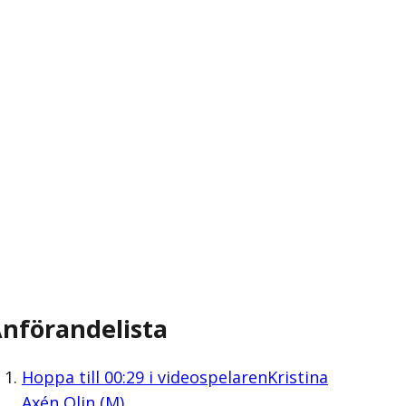
nförandelista
Hoppa till
00:29
i videospelaren
Kristina
Axén Olin (M)