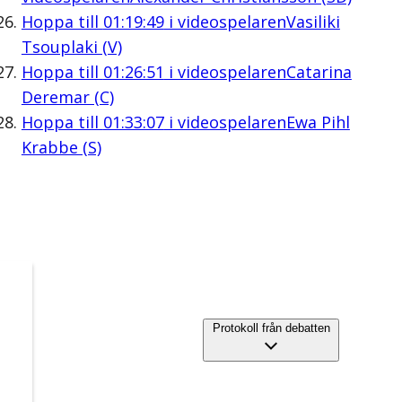
Hoppa till
01:19:49
i videospelaren
Vasiliki
Tsouplaki (V)
Hoppa till
01:26:51
i videospelaren
Catarina
Deremar (C)
Hoppa till
01:33:07
i videospelaren
Ewa Pihl
Krabbe (S)
Protokoll från debatten