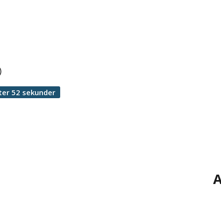
)
ter 52 sekunder
A