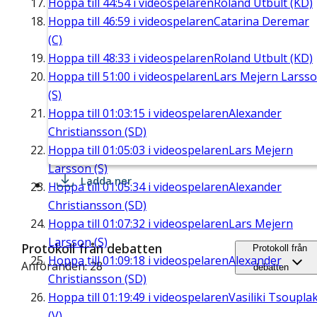
Hoppa till
44:54
i videospelaren
Roland Utbult (KD)
Hoppa till
46:59
i videospelaren
Catarina Deremar
(C)
Hoppa till
48:33
i videospelaren
Roland Utbult (KD)
Hoppa till
51:00
i videospelaren
Lars Mejern Larss
(S)
Hoppa till
01:03:15
i videospelaren
Alexander
Christiansson (SD)
Hoppa till
01:05:03
i videospelaren
Lars Mejern
Larsson (S)
Ladda ner
Hoppa till
01:05:34
i videospelaren
Alexander
Christiansson (SD)
Hoppa till
01:07:32
i videospelaren
Lars Mejern
Larsson (S)
Protokoll från debatten
Protokoll från
Hoppa till
01:09:18
i videospelaren
Alexander
Anföranden: 28
debatten
Christiansson (SD)
Hoppa till
01:19:49
i videospelaren
Vasiliki Tsouplak
(V)