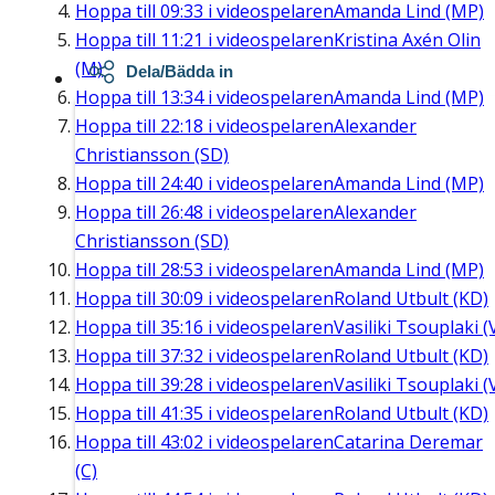
Hoppa till
09:33
i videospelaren
Amanda Lind (MP)
Hoppa till
11:21
i videospelaren
Kristina Axén Olin
(M)
Dela/Bädda in
Hoppa till
13:34
i videospelaren
Amanda Lind (MP)
Hoppa till
22:18
i videospelaren
Alexander
Christiansson (SD)
Hoppa till
24:40
i videospelaren
Amanda Lind (MP)
Hoppa till
26:48
i videospelaren
Alexander
Christiansson (SD)
Hoppa till
28:53
i videospelaren
Amanda Lind (MP)
Hoppa till
30:09
i videospelaren
Roland Utbult (KD)
Hoppa till
35:16
i videospelaren
Vasiliki Tsouplaki (
Hoppa till
37:32
i videospelaren
Roland Utbult (KD)
Hoppa till
39:28
i videospelaren
Vasiliki Tsouplaki (
Hoppa till
41:35
i videospelaren
Roland Utbult (KD)
Hoppa till
43:02
i videospelaren
Catarina Deremar
(C)