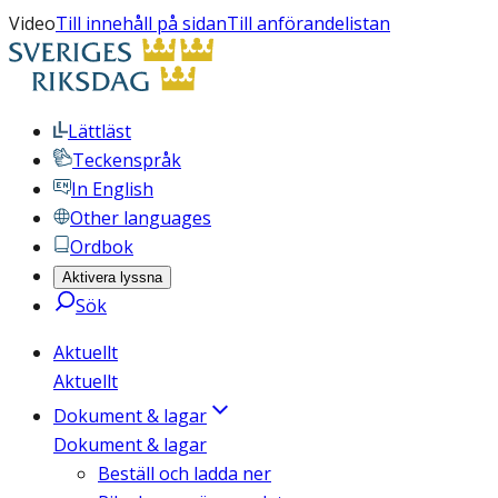
Video
Till innehåll på sidan
Till anförandelistan
Lättläst
Teckenspråk
In English
Other languages
Ordbok
Aktivera lyssna
Sök
Aktuellt
Aktuellt
Dokument & lagar
Dokument & lagar
Beställ och ladda ner