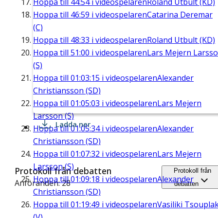
Hoppa till
44:54
i videospelaren
Roland Utbult (KD)
Hoppa till
46:59
i videospelaren
Catarina Deremar
(C)
Hoppa till
48:33
i videospelaren
Roland Utbult (KD)
Hoppa till
51:00
i videospelaren
Lars Mejern Larss
(S)
Hoppa till
01:03:15
i videospelaren
Alexander
Christiansson (SD)
Hoppa till
01:05:03
i videospelaren
Lars Mejern
Larsson (S)
Ladda ner
Hoppa till
01:05:34
i videospelaren
Alexander
Christiansson (SD)
Hoppa till
01:07:32
i videospelaren
Lars Mejern
Larsson (S)
Protokoll från debatten
Protokoll från
Hoppa till
01:09:18
i videospelaren
Alexander
Anföranden: 28
debatten
Christiansson (SD)
Hoppa till
01:19:49
i videospelaren
Vasiliki Tsouplak
(V)