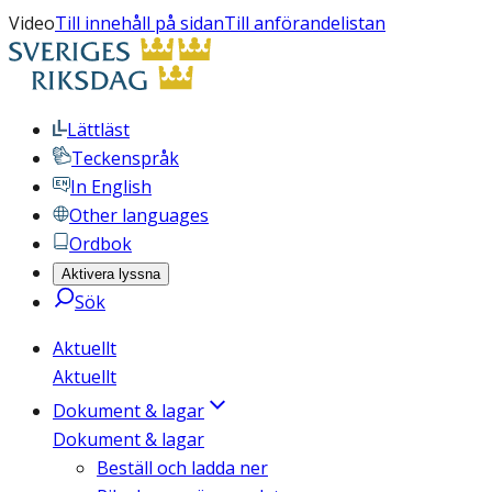
Video
Till innehåll på sidan
Till anförandelistan
Lättläst
Teckenspråk
In English
Other languages
Ordbok
Aktivera lyssna
Sök
Aktuellt
Aktuellt
Dokument & lagar
Dokument & lagar
Beställ och ladda ner