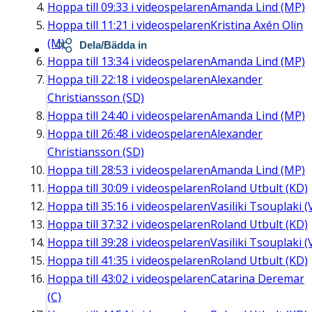
Hoppa till
09:33
i videospelaren
Amanda Lind (MP)
Hoppa till
11:21
i videospelaren
Kristina Axén Olin
(M)
Dela/Bädda in
Hoppa till
13:34
i videospelaren
Amanda Lind (MP)
Hoppa till
22:18
i videospelaren
Alexander
Christiansson (SD)
Hoppa till
24:40
i videospelaren
Amanda Lind (MP)
Hoppa till
26:48
i videospelaren
Alexander
Christiansson (SD)
Hoppa till
28:53
i videospelaren
Amanda Lind (MP)
Hoppa till
30:09
i videospelaren
Roland Utbult (KD)
Hoppa till
35:16
i videospelaren
Vasiliki Tsouplaki (
Hoppa till
37:32
i videospelaren
Roland Utbult (KD)
Hoppa till
39:28
i videospelaren
Vasiliki Tsouplaki (
Hoppa till
41:35
i videospelaren
Roland Utbult (KD)
Hoppa till
43:02
i videospelaren
Catarina Deremar
(C)